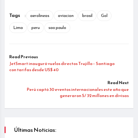
Tags
:
aerolineas
aviacion
brasil
Gol
Lima
peru
sao paulo
Read Previous
JetSmart inauguró vuelos directos Trujillo – Santiago
con tarifas desde US$ 40
Read Next
Perú captó 30 eventos internacionales este año que
generaron S/ 32 millones en divisas
Últimas Noticias: