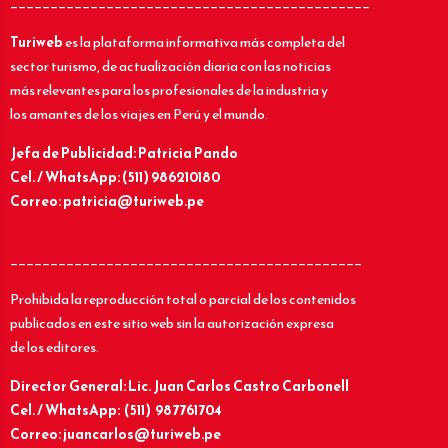
_____________________________________________
Turiweb
es la plataforma informativa más completa del
sector turismo, de actualización diaria con las noticias
más relevantes para los profesionales de la industria y
los amantes de los viajes en Perú y el mundo.
Jefa de Publicidad: Patricia Pando
Cel. / WhatsApp: (511) 986210180
Correo: patricia@turiweb.pe
____________________________________________
Prohibida la reproducción total o parcial de los contenidos
publicados en este sitio web sin la autorización expresa
de los editores.
Director General: Lic.
Juan Carlos Castro Carbonell
Cel. / WhatsApp: (511) 987761704
Correo: juancarlos@turiweb.pe