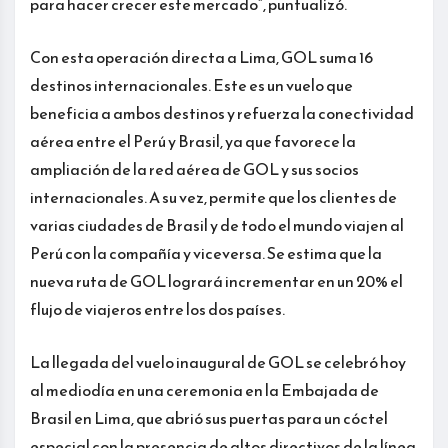
para hacer crecer este mercado”, puntualizó.
Con esta operación directa a Lima, GOL suma 16
destinos internacionales. Este es un vuelo que
beneficia a ambos destinos y refuerza la conectividad
aérea entre el Perú y Brasil, ya que favorece la
ampliación de la red aérea de GOL y sus socios
internacionales. A su vez, permite que los clientes de
varias ciudades de Brasil y de todo el mundo viajen al
Perú con la compañía y viceversa. Se estima que la
nueva ruta de GOL logrará incrementar en un 20% el
flujo de viajeros entre los dos países.
La llegada del vuelo inaugural de GOL se celebró hoy
al mediodía en una ceremonia en la Embajada de
Brasil en Lima, que abrió sus puertas para un cóctel
especial con la presencia de altos directivos de la línea