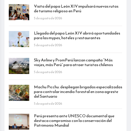
Visita del papa León XIV impulsará nuevas rutas
de turismo religioso en Perú
5 de agosto de 2026
Llegada del papa León XIV abrirá oportunidades
para las mypes, hoteles y restaurantes
5 de agosto de 2026
Sky Airline y PromPerú lanzan campaña “Más
viajes, más Perú” para atraer turistas chilenos
5 de agosto de 2026
Machu Picchu: despliegan brigadas especializadas
para controlar incendio forestal en zona agreste
del Santuario
5 de agosto de 2026
Perú presenta ante UNESCO documental que
destaca compromiso con la conservación del
Patrimonio Mundial