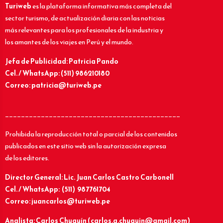
Turiweb
es la plataforma informativa más completa del
sector turismo, de actualización diaria con las noticias
más relevantes para los profesionales de la industria y
los amantes de los viajes en Perú y el mundo.
Jefa de Publicidad: Patricia Pando
Cel. / WhatsApp: (511) 986210180
Correo: patricia@turiweb.pe
____________________________________________
Prohibida la reproducción total o parcial de los contenidos
publicados en este sitio web sin la autorización expresa
de los editores.
Director General: Lic.
Juan Carlos Castro Carbonell
Cel. / WhatsApp: (511) 987761704
Correo: juancarlos@turiweb.pe
Analista: Carlos Chuquín (carlos.a.chuquin@gmail.com)