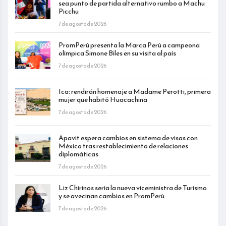
sea punto de partida alternativo rumbo a Machu
Picchu
7 de agosto de 2026
PromPerú presenta la Marca Perú a campeona
olímpica Simone Biles en su visita al país
7 de agosto de 2026
Ica: rendirán homenaje a Madame Perotti, primera
mujer que habitó Huacachina
7 de agosto de 2026
Apavit espera cambios en sistema de visas con
México tras restablecimiento de relaciones
diplomáticas
7 de agosto de 2026
Liz Chirinos sería la nueva viceministra de Turismo
y se avecinan cambios en PromPerú
7 de agosto de 2026