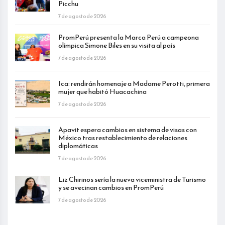
Picchu
7 de agosto de 2026
PromPerú presenta la Marca Perú a campeona
olímpica Simone Biles en su visita al país
7 de agosto de 2026
Ica: rendirán homenaje a Madame Perotti, primera
mujer que habitó Huacachina
7 de agosto de 2026
Apavit espera cambios en sistema de visas con
México tras restablecimiento de relaciones
diplomáticas
7 de agosto de 2026
Liz Chirinos sería la nueva viceministra de Turismo
y se avecinan cambios en PromPerú
7 de agosto de 2026