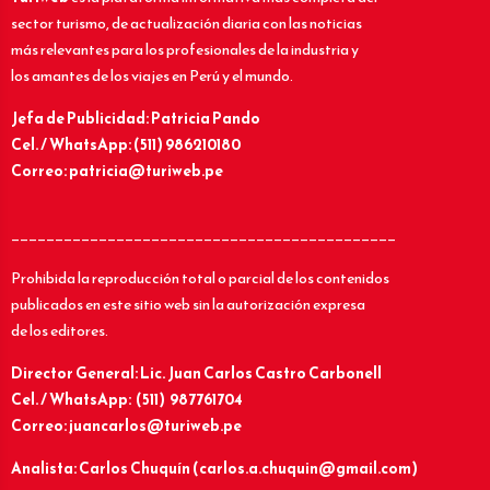
sector turismo, de actualización diaria con las noticias
más relevantes para los profesionales de la industria y
los amantes de los viajes en Perú y el mundo.
Jefa de Publicidad: Patricia Pando
Cel. / WhatsApp: (511) 986210180
Correo: patricia@turiweb.pe
____________________________________________
Prohibida la reproducción total o parcial de los contenidos
publicados en este sitio web sin la autorización expresa
de los editores.
Director General: Lic.
Juan Carlos Castro Carbonell
Cel. / WhatsApp: (511) 987761704
Correo: juancarlos@turiweb.pe
Analista: Carlos Chuquín (carlos.a.chuquin@gmail.com)