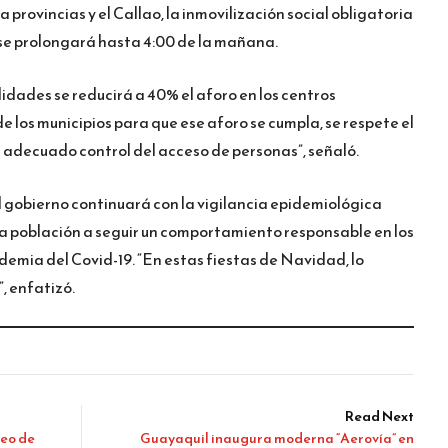
provincias y el Callao, la inmovilización social obligatoria
 se prolongará hasta 4:00 de la mañana.
lidades se reducirá a 40% el aforo en los centros
e los municipios para que ese aforo se cumpla, se respete el
n adecuado control del acceso de personas”, señaló.
l gobierno continuará con la vigilancia epidemiológica
a la población a seguir un comportamiento responsable en los
ndemia del Covid-19. “En estas fiestas de Navidad, lo
, enfatizó.
Read Next
reo de
Guayaquil inaugura moderna “Aerovía” en