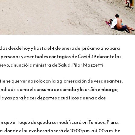
das desde hoy y hasta el 4 de enero del próximo año para
e personas y eventuales contagios de Covid-19 durante las
vo, anunció la ministra de Salud, Pilar Mazzetti.
s tiene que ver no solo con la aglomeración de veraneantes,
ndidas, como el consumo de comida y licor. Sin embargo,
s playas para hacer deportes acuáticos de una o dos
n que el toque de queda se modificará en Tumbes, Piura,
 donde el nuevo horario será de 10:00 p.m. a 4.00 a.m. En