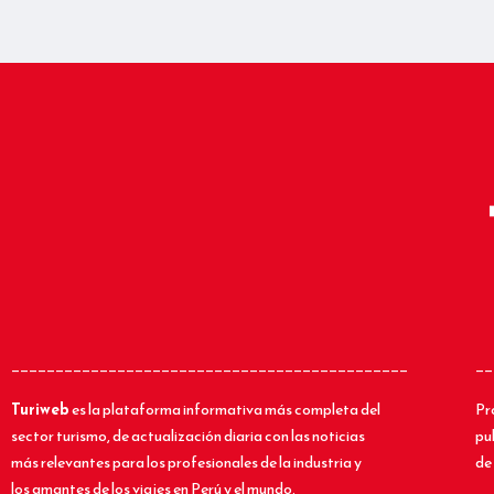
_____________________________________________
__
Turiweb
es la plataforma informativa más completa del
Pr
sector turismo, de actualización diaria con las noticias
pu
más relevantes para los profesionales de la industria y
de 
los amantes de los viajes en Perú y el mundo.