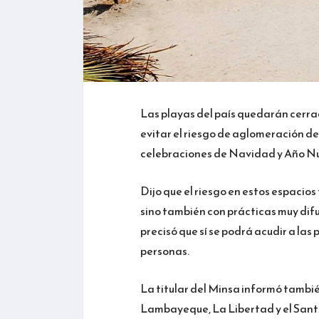
Las playas del país quedarán cerra
evitar el riesgo de aglomeración d
celebraciones de Navidad y Año Nue
Dijo que el riesgo en estos espacio
sino también con prácticas muy difu
precisó que sí se podrá acudir a la
personas.
La titular del Minsa informó tambié
Lambayeque, La Libertad y el Santa,