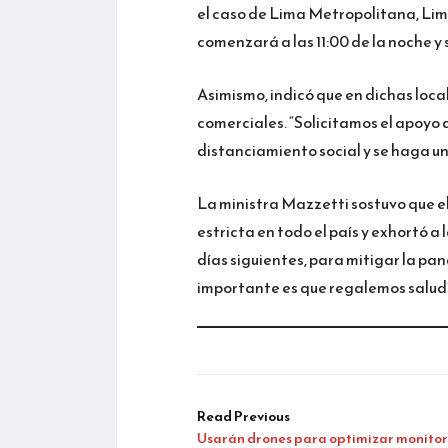
el caso de Lima Metropolitana, Lima 
comenzará a las 11:00 de la noche y
Asimismo, indicó que en dichas loca
comerciales. “Solicitamos el apoyo d
distanciamiento social y se haga u
La ministra Mazzetti sostuvo que e
estricta en todo el país y exhortó 
días siguientes, para mitigar la pa
importante es que regalemos salud”
Read Previous
Usarán drones para optimizar monito