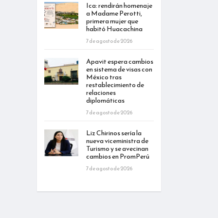
Ica: rendirán homenaje
a Madame Perotti,
primera mujer que
habitó Huacachina
7 de agosto de 2026
Apavit espera cambios
en sistema de visas con
México tras
restablecimiento de
relaciones
diplomáticas
7 de agosto de 2026
Liz Chirinos sería la
nueva viceministra de
Turismo y se avecinan
cambios en PromPerú
7 de agosto de 2026