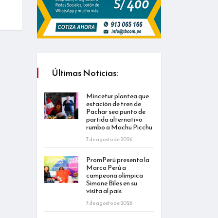
Últimas Noticias:
Mincetur plantea que
estación de tren de
Pachar sea punto de
partida alternativo
rumbo a Machu Picchu
7 de agosto de 2026
PromPerú presenta la
Marca Perú a
campeona olímpica
Simone Biles en su
visita al país
7 de agosto de 2026