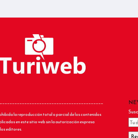
NE
__________________________________________
Susc
ohibida la reproducción total o parcial de los contenidos
blicados en este sitio web sin la autorización expresa
los editores.