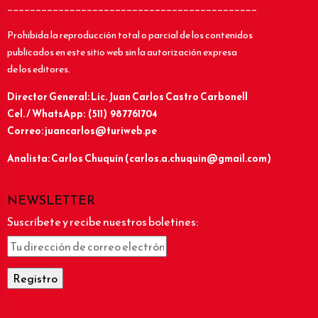
____________________________________________
Prohibida la reproducción total o parcial de los contenidos
publicados en este sitio web sin la autorización expresa
de los editores.
Director General: Lic.
Juan Carlos Castro Carbonell
Cel. / WhatsApp: (511) 987761704
Correo: juancarlos@turiweb.pe
Analista: Carlos Chuquín (carlos.a.chuquin@gmail.com)
NEWSLETTER
Suscríbete y recibe nuestros boletines: