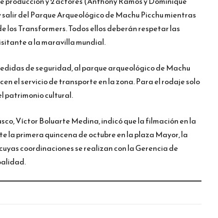
 de producción y 2 actores (Anthony Ramos y Dominique
 y salir del Parque Arqueológico de Machu Picchu mientras
 de los Transformers. Todos ellos deberán respetar las
isitante a la maravilla mundial.
 medidas de seguridad, al parque arqueológico de Machu
cen el servicio de transporte en la zona. Para el rodaje solo
l patrimonio cultural.
usco, Víctor Boluarte Medina, indicó que la filmación en la
e la primera quincena de octubre en la plaza Mayor, la
 cuyas coordinaciones se realizan con la Gerencia de
palidad.