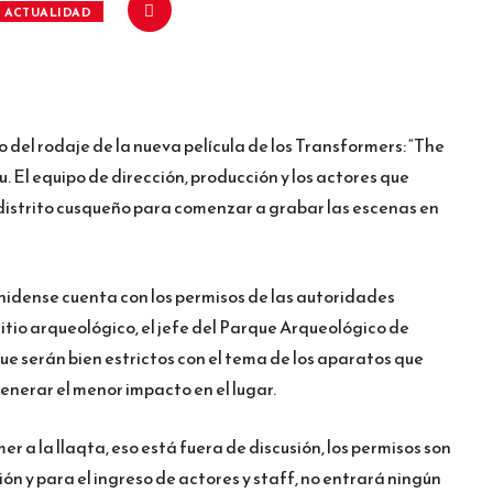
ACTUALIDAD
o del rodaje de la nueva película de los Transformers: “The
. El equipo de dirección, producción y los actores que
l distrito cusqueño para comenzar a grabar las escenas en
idense cuenta con los permisos de las autoridades
tio arqueológico, el jefe del Parque Arqueológico de
ue serán bien estrictos con el tema de los aparatos que
nerar el menor impacto en el lugar.
er a la llaqta, eso está fuera de discusión, los permisos son
n y para el ingreso de actores y staff, no entrará ningún