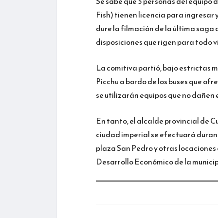
Se sabe que 5 personas del equipo
Fish) tienen licencia para ingresar
dure la filmación de la última saga
disposiciones que rigen para todo v
La comitiva partió, bajo estrictas
Picchu a bordo de los buses que ofre
se utilizarán equipos que no dañen e
En tanto, el alcalde provincial de C
ciudad imperial se efectuará durant
plaza San Pedro y otras locaciones
Desarrollo Económico de la munici