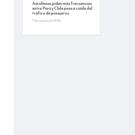
Aerolíneas piden más frecuencias
entre Perú y Chile pese a caída del
tráfico de pasajeros
7 de agosto de 2026