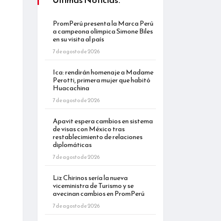
PromPerú presenta la Marca Perú
a campeona olímpica Simone Biles
en su visita al país
7 de agosto de 2026
Ica: rendirán homenaje a Madame
Perotti, primera mujer que habitó
Huacachina
7 de agosto de 2026
Apavit espera cambios en sistema
de visas con México tras
restablecimiento de relaciones
diplomáticas
7 de agosto de 2026
Liz Chirinos sería la nueva
viceministra de Turismo y se
avecinan cambios en PromPerú
7 de agosto de 2026