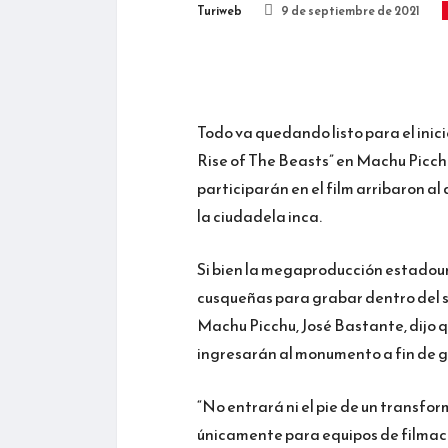
Turiweb
9 de septiembre de 2021
Todo va quedando listo para el inici
Rise of The Beasts” en Machu Picchu
participarán en el film arribaron a
la ciudadela inca.
Si bien la megaproducción estadoun
cusqueñas para grabar dentro del si
Machu Picchu, José Bastante, dijo q
ingresarán al monumento a fin de ge
“No entrará ni el pie de un transform
únicamente para equipos de filmació