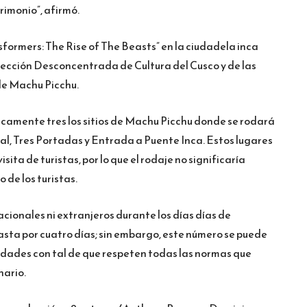
rimonio”, afirmó.
sformers: The Rise of The Beasts” en la ciudadela inca
irección Desconcentrada de Cultura del Cusco y de las
de Machu Picchu.
icamente tres los sitios de Machu Picchu donde se rodará
ipal, Tres Portadas y Entrada a Puente Inca. Estos lugares
ita de turistas, por lo que el rodaje no significaría
 de los turistas.
nacionales ni extranjeros durante los días días de
asta por cuatro días; sin embargo, este número se puede
lidades con tal de que respeten todas las normas que
nario.