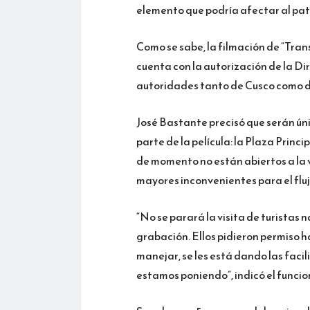
elemento que podría afectar al pat
Como se sabe, la filmación de “Tran
cuenta con la autorización de la D
autoridades tanto de Cusco como 
José Bastante precisó que serán ún
parte de la película: la Plaza Princ
de momento no están abiertos a la vis
mayores inconvenientes para el flujo
“No se parará la visita de turistas 
grabación. Ellos pidieron permiso h
manejar, se les está dando las faci
estamos poniendo”, indicó el funcio