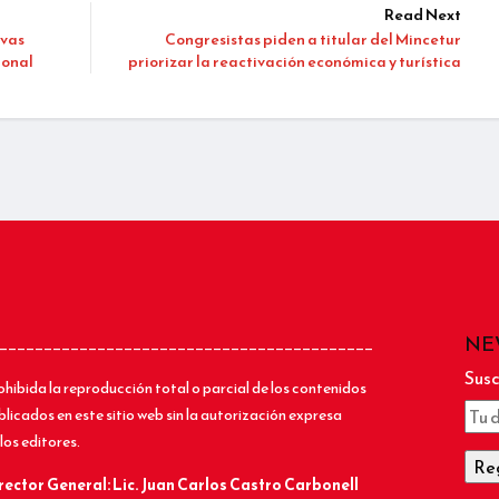
Read Next
evas
Congresistas piden a titular del Mincetur
ional
priorizar la reactivación económica y turística
NE
__________________________________________
Susc
ohibida la reproducción total o parcial de los contenidos
blicados en este sitio web sin la autorización expresa
los editores.
rector General: Lic.
Juan Carlos Castro Carbonell