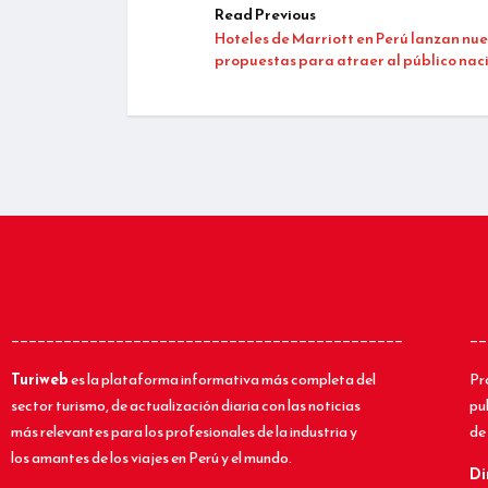
Read Previous
Hoteles de Marriott en Perú lanzan nu
propuestas para atraer al público nac
_____________________________________________
__
Turiweb
es la plataforma informativa más completa del
Pr
sector turismo, de actualización diaria con las noticias
pu
más relevantes para los profesionales de la industria y
de 
los amantes de los viajes en Perú y el mundo.
Di