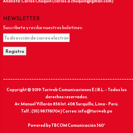
Analista: Carlos Chuquín (carlos.a.chuquin@gmail.com)
NEWSLETTER
Suscríbete y recibe nuestros boletines:
______________________________________________________
Copyright © 2019: Turiweb Comunicaciones E.I.R.L. – Todos los
derechos reservados.
Av. Manuel Villarán 856 Int. 408 Surquillo, Lima – Perú.
Telf.: (511) 987761704 | Correo: info@turiweb.pe
Powered by
TBCOM Comunicación 360°