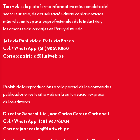
Turiweb
es la plataforma informativa más completa del
sector turismo, de actualización diaria con las noticias
más relevantes para los profesionales de la industria y
los amantes de los viajes en Perú y el mundo.
Jefa de Publicidad: Patricia Pando
Cel. / WhatsApp: (511) 986210180
Correo: patricia@turiweb.pe
____________________________________________
Prohibida la reproducción total o parcial de los contenidos
publicados en este sitio web sin la autorización expresa
de los editores.
Director General: Lic.
Juan Carlos Castro Carbonell
Cel. / WhatsApp: (511) 987761704
Correo: juancarlos@turiweb.pe