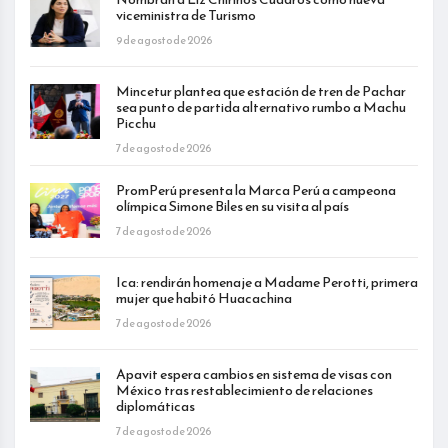
viceministra de Turismo
9 de agosto de 2026
Mincetur plantea que estación de tren de Pachar
sea punto de partida alternativo rumbo a Machu
Picchu
7 de agosto de 2026
PromPerú presenta la Marca Perú a campeona
olímpica Simone Biles en su visita al país
7 de agosto de 2026
Ica: rendirán homenaje a Madame Perotti, primera
mujer que habitó Huacachina
7 de agosto de 2026
Apavit espera cambios en sistema de visas con
México tras restablecimiento de relaciones
diplomáticas
7 de agosto de 2026