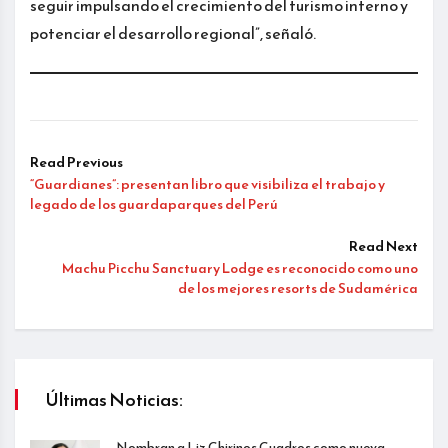
seguir impulsando el crecimiento del turismo interno y
potenciar el desarrollo regional”, señaló.
Read Previous
“Guardianes”: presentan libro que visibiliza el trabajo y
legado de los guardaparques del Perú
Read Next
Machu Picchu Sanctuary Lodge es reconocido como uno
de los mejores resorts de Sudamérica
Últimas Noticias:
Nombran a Liz Chirinos Cuadros como nueva