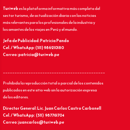
Turiweb
es la plataforma informativa más completa del
sector turismo, de actualización diaria con las noticias
más relevantes para los profesionales de la industria y
los amantes de los viajes en Perú y el mundo.
Jefa de Publicidad: Patricia Pando
Cel. / WhatsApp: (511) 986210180
Correo: patricia@turiweb.pe
____________________________________________
Prohibida la reproducción total o parcial de los contenidos
publicados en este sitio web sin la autorización expresa
de los editores.
Director General: Lic.
Juan Carlos Castro Carbonell
Cel. / WhatsApp: (511) 987761704
Correo: juancarlos@turiweb.pe