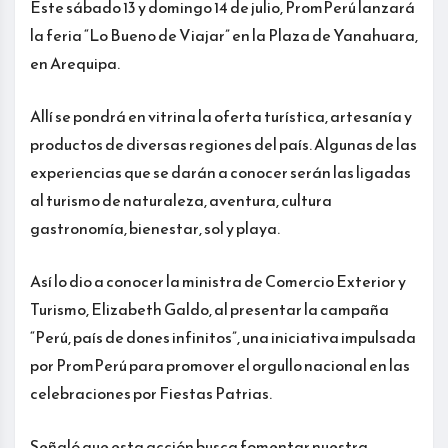
Este sábado 13 y domingo 14 de julio, PromPerú lanzará
la feria “Lo Bueno de Viajar” en la Plaza de Yanahuara,
en Arequipa.
Allí se pondrá en vitrina la oferta turística, artesanía y
productos de diversas regiones del país. Algunas de las
experiencias que se darán a conocer serán las ligadas
al turismo de naturaleza, aventura, cultura
gastronomía, bienestar, sol y playa.
Así lo dio a conocer la ministra de Comercio Exterior y
Turismo, Elizabeth Galdo, al presentar la campaña
“Perú, país de dones infinitos”, una iniciativa impulsada
por PromPerú para promover el orgullo nacional en las
celebraciones por Fiestas Patrias.
Señaló que esta acción busca fomentar nuestra