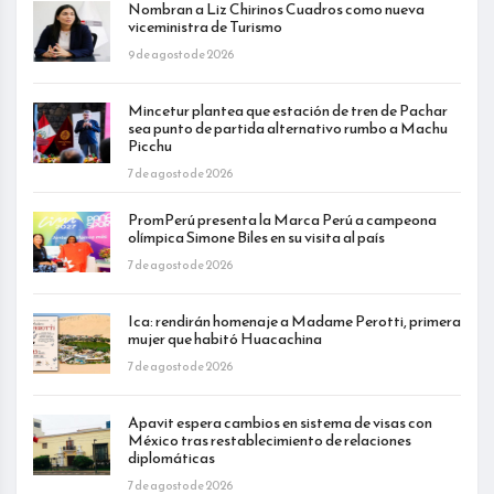
Nombran a Liz Chirinos Cuadros como nueva
viceministra de Turismo
9 de agosto de 2026
Mincetur plantea que estación de tren de Pachar
sea punto de partida alternativo rumbo a Machu
Picchu
7 de agosto de 2026
PromPerú presenta la Marca Perú a campeona
olímpica Simone Biles en su visita al país
7 de agosto de 2026
Ica: rendirán homenaje a Madame Perotti, primera
mujer que habitó Huacachina
7 de agosto de 2026
Apavit espera cambios en sistema de visas con
México tras restablecimiento de relaciones
diplomáticas
7 de agosto de 2026