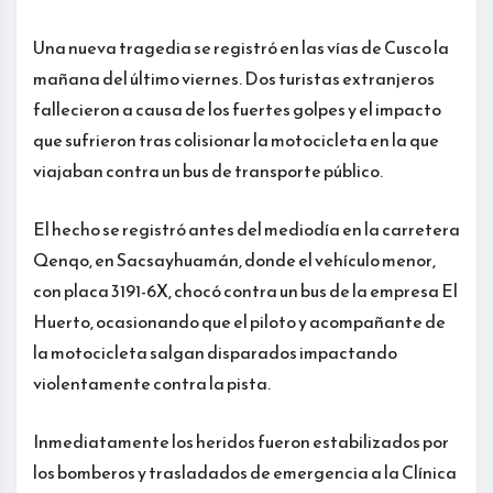
Una nueva tragedia se registró en las vías de Cusco la
mañana del último viernes. Dos turistas extranjeros
fallecieron a causa de los fuertes golpes y el impacto
que sufrieron tras colisionar la motocicleta en la que
viajaban contra un bus de transporte público.
El hecho se registró antes del mediodía en la carretera
Qenqo, en Sacsayhuamán, donde el vehículo menor,
con placa 3191-6X, chocó contra un bus de la empresa El
Huerto, ocasionando que el piloto y acompañante de
la motocicleta salgan disparados impactando
violentamente contra la pista.
Inmediatamente los heridos fueron estabilizados por
los bomberos y trasladados de emergencia a la Clínica