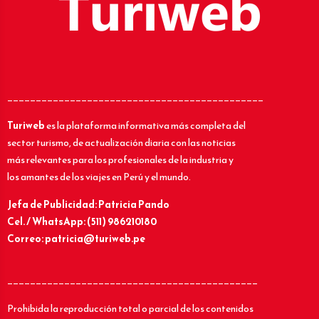
_____________________________________________
Turiweb
es la plataforma informativa más completa del
sector turismo, de actualización diaria con las noticias
más relevantes para los profesionales de la industria y
los amantes de los viajes en Perú y el mundo.
Jefa de Publicidad: Patricia Pando
Cel. / WhatsApp: (511) 986210180
Correo: patricia@turiweb.pe
____________________________________________
Prohibida la reproducción total o parcial de los contenidos