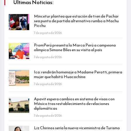
Últimas Noticias:
Mincetur plantea que estación de tren de Pachar
sea punto de partida alternativo rumbo a Machu
Picchu
7 de agosto de 2026
PromPerú presenta la Marca Perú a campeona
olímpica Simone Biles en su visita al país
7 de agosto de 2026
Ica: rendirán homenaje a Madame Perotti, primera
mujer que habitó Huacachina
7 de agosto de 2026
Apavit espera cambios en sistema de visas con
México tras restablecimiento de relaciones
diplomáticas
7 de agosto de 2026
Liz Chirinos sería la nueva viceministra de Turismo