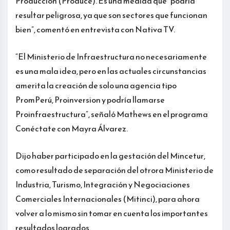
Producción (Produce). Es una medida que “podría
resultar peligrosa, ya que son sectores que funcionan
bien”, comentó en entrevista con Nativa TV.
“El Ministerio de Infraestructura no necesariamente
es una mala idea, pero en las actuales circunstancias
amerita la creación de solo una agencia tipo
PromPerú, Proinversion y podría llamarse
Proinfraestructura”, señaló Mathews en el programa
Conéctate con Mayra Álvarez.
Dijo haber participado en la gestación del Mincetur,
como resultado de separación del otrora Ministerio de
Industria, Turismo, Integración y Negociaciones
Comerciales Internacionales (Mitinci), para ahora
volver a lo mismo sin tomar en cuenta los importantes
resultados logrados.