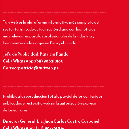
_____________________________________________
Turiweb
es la plataforma informativa más completa del
sector turismo, de actualización diaria con las noticias
más relevantes para los profesionales de la industria y
los amantes de los viajes en Perú y el mundo.
Jefa de Publicidad: Patricia Pando
Cel. / WhatsApp: (511) 986210180
Correo: patricia@turiweb.pe
____________________________________________
Prohibida la reproducción total o parcial de los contenidos
publicados en este sitio web sin la autorización expresa
de los editores.
Director General: Lic.
Juan Carlos Castro Carbonell
Cel. / WhatsApp: (511) 987761704