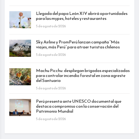
Llegada del papa León XIV abrirá oportunidades
para las mypes, hoteles y restaurantes
5 de agosto de 2026
Sky Airline y PromPerú lanzan campaña “Más
viajes, más Perú” para atraer turistas chilenos
5 de agosto de 2026
Machu Picchu: despliegan brigadas especializadas
para controlar incendio forestal en zona agreste
del Santuario
5 de agosto de 2026
Perú presenta ante UNESCO documental que
destaca compromiso con la conservación del
Patrimonio Mundial
5 de agosto de 2026