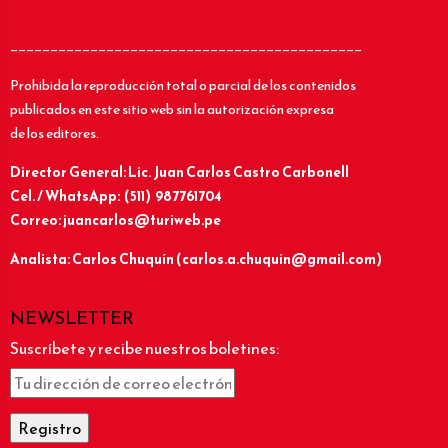
____________________________________________
Prohibida la reproducción total o parcial de los contenidos
publicados en este sitio web sin la autorización expresa
de los editores.
Director General: Lic.
Juan Carlos Castro Carbonell
Cel. / WhatsApp: (511) 987761704
Correo: juancarlos@turiweb.pe
Analista: Carlos Chuquín (carlos.a.chuquin@gmail.com)
NEWSLETTER
Suscríbete y recibe nuestros boletines: