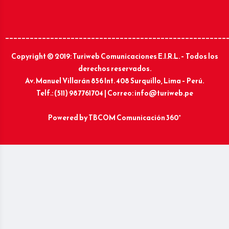
______________________________________________________
Copyright © 2019: Turiweb Comunicaciones E.I.R.L. – Todos los
derechos reservados.
Av. Manuel Villarán 856 Int. 408 Surquillo, Lima – Perú.
Telf.: (511) 987761704 | Correo: info@turiweb.pe
Powered by
TBCOM Comunicación 360°