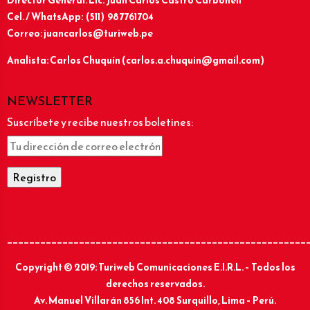
Director General: Lic.
Juan Carlos Castro Carbonell
Cel. / WhatsApp: (511) 987761704
Correo: juancarlos@turiweb.pe
Analista: Carlos Chuquín (carlos.a.chuquin@gmail.com)
NEWSLETTER
Suscríbete y recibe nuestros boletines:
______________________________________________________
Copyright © 2019: Turiweb Comunicaciones E.I.R.L. – Todos los
derechos reservados.
Av. Manuel Villarán 856 Int. 408 Surquillo, Lima – Perú.