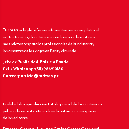
_____________________________________________
Turiweb
es la plataforma informativa más completa del
sector turismo, de actualización diaria con las noticias
más relevantes para los profesionales de la industria y
los amantes de los viajes en Perú y el mundo.
Jefa de Publicidad: Patricia Pando
Cel. / WhatsApp: (511) 986210180
Correo: patricia@turiweb.pe
____________________________________________
Prohibida la reproducción total o parcial de los contenidos
publicados en este sitio web sin la autorización expresa
de los editores.