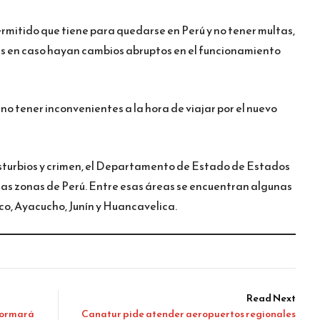
ermitido que tiene para quedarse en Perú y no tener multas,
es en caso hayan cambios abruptos en el funcionamiento
no tener inconvenientes a la hora de viajar por el nuevo
disturbios y crimen, el Departamento de Estado de Estados
rtas zonas de Perú. Entre esas áreas se encuentran algunas
o, Ayacucho, Junín y Huancavelica.
Read Next
formará
Canatur pide atender aeropuertos regionales