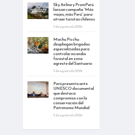
Sky Airline y PromPerú
lanzan campaña “Más
viajes, más Perú” para
atraer turistas chilenos
5 de agosto de 2026
Machu Picchu:
despliegan brigadas
especializadas para
controlar incendio
forestal en zona
agreste del Santuario
5 de agosto de 2026
Perú presenta ante
UNESCO documental
que destaca
compromiso con la
conservación del
Patrimonio Mundial
5 de agosto de 2026