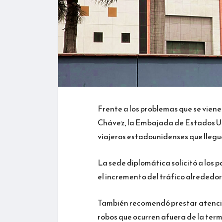
Frente a los problemas que se vien
Chávez, la Embajada de Estados Un
viajeros estadounidenses que llegue
La sede diplomática solicitó a los 
el incremento del tráfico alrededor
También recomendó prestar atención
robos que ocurren afuera de la term