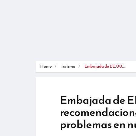
Home
Turismo
Embajada de EE.UU.…
Embajada de EE
recomendaciones
problemas en n