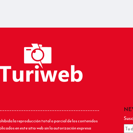
NE
__________________________________________
Susc
ohibida la reproducción total o parcial de los contenidos
blicados en este sitio web sin la autorización expresa