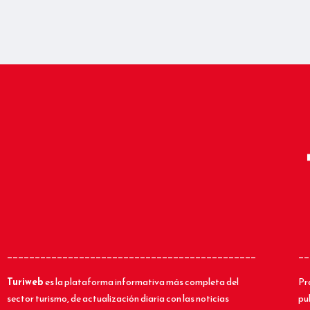
_____________________________________________
__
Turiweb
es la plataforma informativa más completa del
Pr
sector turismo, de actualización diaria con las noticias
pu