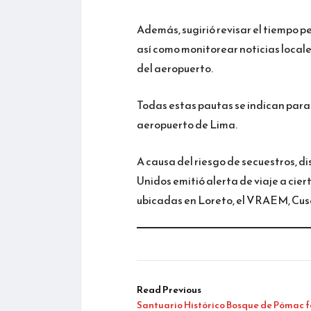
Además, sugirió revisar el tiempo p
así como monitorear noticias local
del aeropuerto.
Todas estas pautas se indican para 
aeropuerto de Lima.
A causa del riesgo de secuestros, 
Unidos emitió alerta de viaje a cie
ubicadas en Loreto, el VRAEM, Cusc
Read Previous
Santuario Histórico Bosque de Pómac 