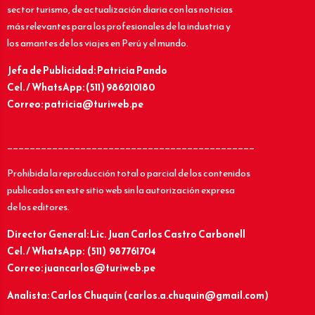
sector turismo, de actualización diaria con las noticias
más relevantes para los profesionales de la industria y
los amantes de los viajes en Perú y el mundo.
Jefa de Publicidad: Patricia Pando
Cel. / WhatsApp: (511) 986210180
Correo: patricia@turiweb.pe
____________________________________________
Prohibida la reproducción total o parcial de los contenidos
publicados en este sitio web sin la autorización expresa
de los editores.
Director General: Lic.
Juan Carlos Castro Carbonell
Cel. / WhatsApp: (511) 987761704
Correo: juancarlos@turiweb.pe
Analista: Carlos Chuquín (carlos.a.chuquin@gmail.com)