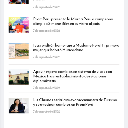
7 de agosto de 2026
PromPerú presenta la Marca Perú a campeona
olímpica Simone Biles en su visita al país
7 de agosto de 2026
Ica: rendirán homenaje a Madame Perotti, primera
mujer que habitó Huacachina
7 de agosto de 2026
Apavit espera cambios en sistema de visas con
México tras restablecimiento de relaciones
diplomáticas
7 de agosto de 2026
Liz Chirinos sería la nueva viceministra de Turismo
y se avecinan cambios en PromPerú
7 de agosto de 2026