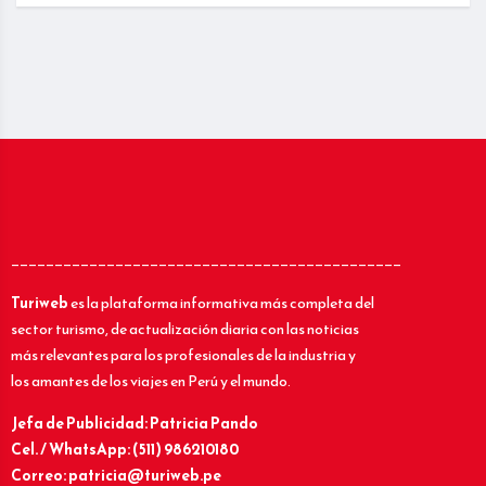
_____________________________________________
Turiweb
es la plataforma informativa más completa del
sector turismo, de actualización diaria con las noticias
más relevantes para los profesionales de la industria y
los amantes de los viajes en Perú y el mundo.
Jefa de Publicidad: Patricia Pando
Cel. / WhatsApp: (511) 986210180
Correo: patricia@turiweb.pe