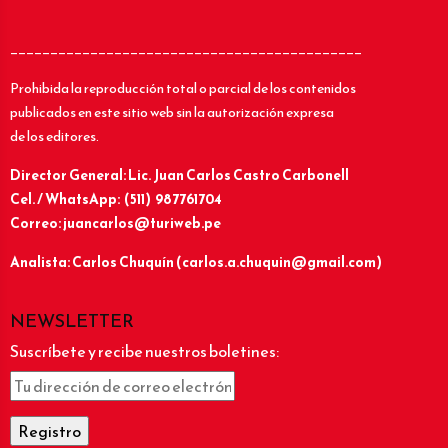
____________________________________________
Prohibida la reproducción total o parcial de los contenidos
publicados en este sitio web sin la autorización expresa
de los editores.
Director General: Lic.
Juan Carlos Castro Carbonell
Cel. / WhatsApp: (511) 987761704
Correo: juancarlos@turiweb.pe
Analista: Carlos Chuquín (carlos.a.chuquin@gmail.com)
NEWSLETTER
Suscríbete y recibe nuestros boletines: