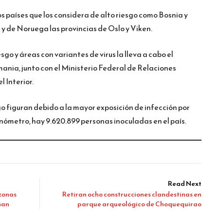
 países que los considera de alto riesgo como Bosnia y
 de Noruega las provincias de Oslo y Viken.
sgo y áreas con variantes de virus la lleva a cabo el
ania, junto con el Ministerio Federal de Relaciones
l Interior.
sgo figuran debido a la mayor exposición de infección por
nómetro, hay 9.620.899 personas inoculadas en el país.
Read Next
 zonas
Retiran ocho construcciones clandestinas en
han
parque arqueológico de Choquequirao