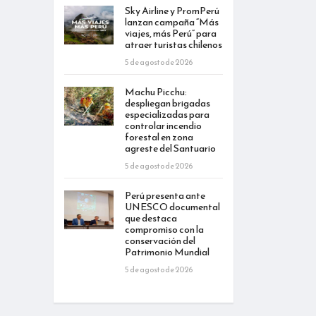
Sky Airline y PromPerú
lanzan campaña “Más
viajes, más Perú” para
atraer turistas chilenos
5 de agosto de 2026
Machu Picchu:
despliegan brigadas
especializadas para
controlar incendio
forestal en zona
agreste del Santuario
5 de agosto de 2026
Perú presenta ante
UNESCO documental
que destaca
compromiso con la
conservación del
Patrimonio Mundial
5 de agosto de 2026