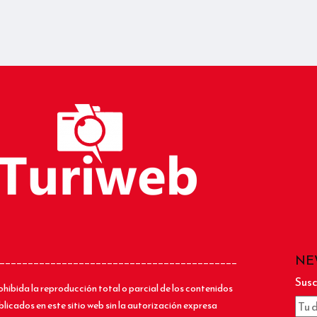
NE
__________________________________________
Susc
ohibida la reproducción total o parcial de los contenidos
blicados en este sitio web sin la autorización expresa