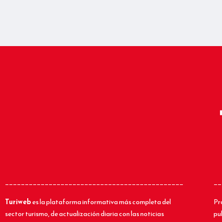
_____________________________________________
__
Turiweb
es la plataforma informativa más completa del
Pr
sector turismo, de actualización diaria con las noticias
pu