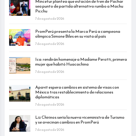
Mincetur plantea que estación de tren de Pachar
sea punto de partida alternativo rumbo a Machu
Picchu
7 de agosto de 2026
PromPerú presenta la Marca Perú a campeona
olímpica Simone Biles en su visita al país
7 de agosto de 2026
Ica: rendirán homenaje a Madame Perotti, primera
mujer que habitó Huacachina
7 de agosto de 2026
Apavit espera cambios en sistema de visas con
México tras restablecimiento de relaciones
diplomáticas
7 de agosto de 2026
Liz Chirinos sería la nueva viceministra de Turismo
y se avecinan cambios en PromPerú
7 de agosto de 2026