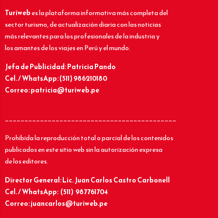
Turiweb
es la plataforma informativa más completa del
sector turismo, de actualización diaria con las noticias
más relevantes para los profesionales de la industria y
los amantes de los viajes en Perú y el mundo.
Jefa de Publicidad: Patricia Pando
Cel. / WhatsApp: (511) 986210180
Correo: patricia@turiweb.pe
____________________________________________
Prohibida la reproducción total o parcial de los contenidos
publicados en este sitio web sin la autorización expresa
de los editores.
Director General: Lic.
Juan Carlos Castro Carbonell
Cel. / WhatsApp: (511) 987761704
Correo: juancarlos@turiweb.pe