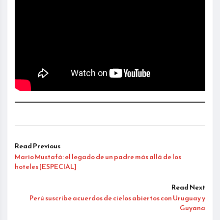
Read Previous
Mario Mustafá: el legado de un padre más allá de los
hoteles [ESPECIAL]
Read Next
Perú suscribe acuerdos de cielos abiertos con Uruguay y
Guyana