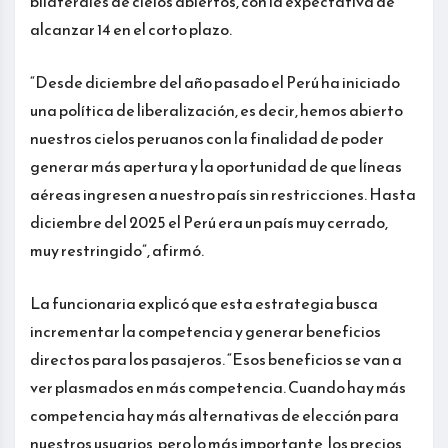
bilaterales de cielos abiertos, con la expectativa de
alcanzar 14 en el corto plazo.
“Desde diciembre del año pasado el Perú ha iniciado
una política de liberalización, es decir, hemos abierto
nuestros cielos peruanos con la finalidad de poder
generar más apertura y la oportunidad de que líneas
aéreas ingresen a nuestro país sin restricciones. Hasta
diciembre del 2025 el Perú era un país muy cerrado,
muy restringido”, afirmó.
La funcionaria explicó que esta estrategia busca
incrementar la competencia y generar beneficios
directos para los pasajeros. “Esos beneficios se van a
ver plasmados en más competencia. Cuando hay más
competencia hay más alternativas de elección para
nuestros usuarios, pero lo más importante, los precios