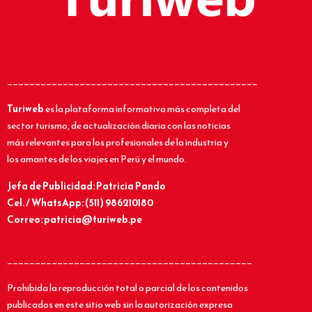
_____________________________________________
Turiweb
es la plataforma informativa más completa del
sector turismo, de actualización diaria con las noticias
más relevantes para los profesionales de la industria y
los amantes de los viajes en Perú y el mundo.
Jefa de Publicidad: Patricia Pando
Cel. / WhatsApp: (511) 986210180
Correo: patricia@turiweb.pe
____________________________________________
Prohibida la reproducción total o parcial de los contenidos
publicados en este sitio web sin la autorización expresa