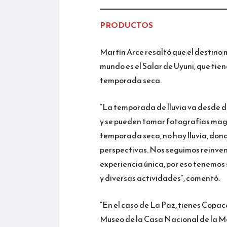
PRODUCTOS
Martín Arce resaltó que el destino 
mundo es el Salar de Uyuni, que ti
temporada seca.
“La temporada de lluvia va desde d
y se pueden tomar fotografías magn
temporada seca, no hay lluvia, don
perspectivas. Nos seguimos reinven
experiencia única, por eso tenemos s
y diversas actividades”, comentó.
“En el caso de La Paz, tienes Copac
Museo de la Casa Nacional de la Mon