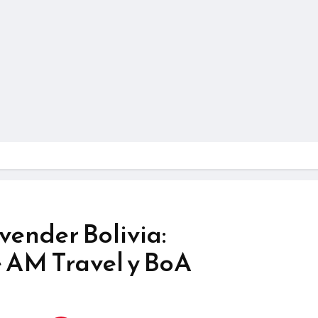
ender Bolivia:
e AM Travel y BoA