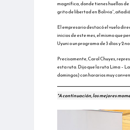
magnífica, donde tienes huellas de d
grito de libertad en Bolivia”, añadió
El empresario destacó el vuelo dire
inicios de este mes, el mismo que pe
Uyuni o un programa de 3 días y 2 no
Precisamente, Carol Chuyes, repres
esta ruta. Dijo que la ruta Lima – L
domingos) con horarios muy conveni
*A continuación, los mejores mome