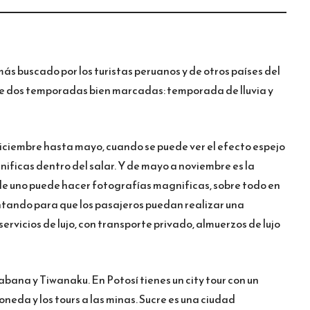
más buscado por los turistas peruanos y de otros países del
ene dos temporadas bien marcadas: temporada de lluvia y
iciembre hasta mayo, cuando se puede ver el efecto espejo
ificas dentro del salar. Y de mayo a noviembre es la
de uno puede hacer fotografías magnificas, sobre todo en
tando para que los pasajeros puedan realizar una
ervicios de lujo, con transporte privado, almuerzos de lujo
abana y Tiwanaku. En Potosí tienes un city tour con un
eda y los tours a las minas. Sucre es una ciudad