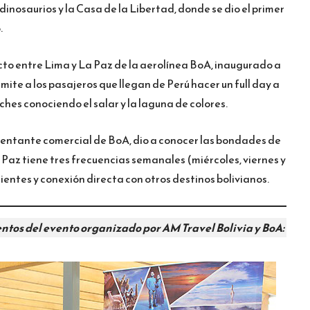
inosaurios y la Casa de la Libertad, donde se dio el primer
.
cto entre Lima y La Paz de la aerolínea BoA, inaugurado a
rmite a los pasajeros que llegan de Perú hacer un full day a
ches conociendo el salar y la laguna de colores.
entante comercial de BoA, dio a conocer las bondades de
a Paz tiene tres frecuencias semanales (miércoles, viernes y
entes y conexión directa con otros destinos bolivianos.
ntos del evento organizado por AM Travel Bolivia y BoA: