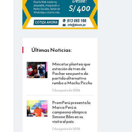
Últimas Noticias:
Mincetur plantea que
estación de tren de
Pachar sea punto de
partida alternativo
rumbo a Machu Picchu
7 de agosto de 2026
PromPerú presenta la
Marca Perú a
campeona olímpica
Simone Biles en su
visita al país
7 de agosto de 2026