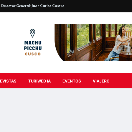
Director General: Juan Carlos Castro
EVISTAS
TURIWEB IA
EVENTOS
VIAJERO