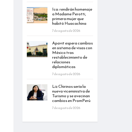
Ica: rendirán homenaje
a Madame Perotti,
primera mujer que
habitó Huacachina
7 de agosto de 2026
Apavit espera cambios
en sistema de visas con
México tras
restablecimiento de
relaciones
diplomáticas
7 de agosto de 2026
Liz Chirinos sería la
nueva viceministra de
Turismo y se avecinan
cambios en PromPerú
7 de agosto de 2026