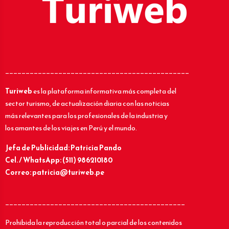
_____________________________________________
Turiweb
es la plataforma informativa más completa del
sector turismo, de actualización diaria con las noticias
más relevantes para los profesionales de la industria y
los amantes de los viajes en Perú y el mundo.
Jefa de Publicidad: Patricia Pando
Cel. / WhatsApp: (511) 986210180
Correo: patricia@turiweb.pe
____________________________________________
Prohibida la reproducción total o parcial de los contenidos