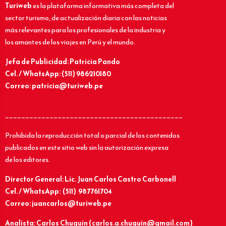
Turiweb
es la plataforma informativa más completa del
sector turismo, de actualización diaria con las noticias
más relevantes para los profesionales de la industria y
los amantes de los viajes en Perú y el mundo.
Jefa de Publicidad: Patricia Pando
Cel. / WhatsApp: (511) 986210180
Correo: patricia@turiweb.pe
____________________________________________
Prohibida la reproducción total o parcial de los contenidos
publicados en este sitio web sin la autorización expresa
de los editores.
Director General: Lic.
Juan Carlos Castro Carbonell
Cel. / WhatsApp: (511) 987761704
Correo: juancarlos@turiweb.pe
Analista: Carlos Chuquín (carlos.a.chuquin@gmail.com)