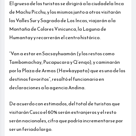
El grueso de los turistas se dirigirá a la ciudadela Inca
de Machu Picchu, y los mismos junto a otros visitarán
los Valles Sur y Sagrado de Los Incas, viajarán a la
Montaña de Colores Vinicunca, la Laguna de
Humantay y recorrerán el centro histórico.
“Van a estar en Sacsayhuamán (y los restos como
Tambomachay, Pucapucara y Q’enqo), y caminarán
por la Plaza de Armas (Hawkaypata) que es uno de los
destinos favoritos”, resaltó el funcionario en
declaraciones a la agencia Andina.
De acuerdo con estimados, del total de turistas que
visitarán Cusco el 60% serán extranjeros y el resto
serán nacionales, cifra que podría incrementarse por
ser un feriado largo.