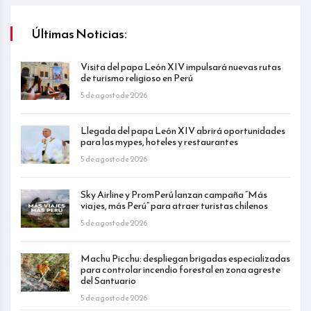
Últimas Noticias:
Visita del papa León XIV impulsará nuevas rutas
de turismo religioso en Perú
5 de agosto de 2026
Llegada del papa León XIV abrirá oportunidades
para las mypes, hoteles y restaurantes
5 de agosto de 2026
Sky Airline y PromPerú lanzan campaña “Más
viajes, más Perú” para atraer turistas chilenos
5 de agosto de 2026
Machu Picchu: despliegan brigadas especializadas
para controlar incendio forestal en zona agreste
del Santuario
5 de agosto de 2026