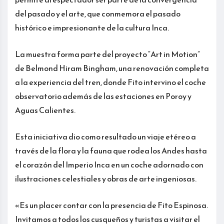
del pasado y el arte, que conmemora el pasado
histórico e impresionante de la cultura Inca.
La muestra forma parte del proyecto “Art in Motion”
de Belmond Hiram Bingham, una renovación completa
a la experiencia del tren, donde Fito intervino el coche
observatorio además de las estaciones en Poroy y
Aguas Calientes.
Esta iniciativa dio como resultado un viaje etéreo a
través de la flora y la fauna que rodea los Andes hasta
el corazón del Imperio Inca en un coche adornado con
ilustraciones celestiales y obras de arte ingeniosas.
«Es un placer contar con la presencia de Fito Espinosa.
Invitamos a todos los cusqueños y turistas a visitar el