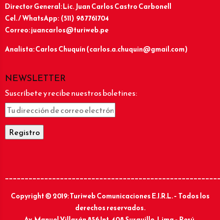
Director General: Lic.
Juan Carlos Castro Carbonell
Cel. / WhatsApp: (511) 987761704
Correo: juancarlos@turiweb.pe
Analista: Carlos Chuquín (carlos.a.chuquin@gmail.com)
NEWSLETTER
Suscríbete y recibe nuestros boletines:
______________________________________________________
Copyright © 2019: Turiweb Comunicaciones E.I.R.L. – Todos los
derechos reservados.
Av. Manuel Villarán 856 Int. 408 Surquillo, Lima – Perú.