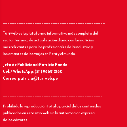
_____________________________________________
Turiweb
es la plataforma informativa más completa del
sector turismo, de actualización diaria con las noticias
más relevantes para los profesionales de la industria y
los amantes de los viajes en Perú y el mundo.
Jefa de Publicidad: Patricia Pando
Cel. / WhatsApp: (511) 986210180
Correo: patricia@turiweb.pe
____________________________________________
Prohibida la reproducción total o parcial de los contenidos
publicados en este sitio web sin la autorización expresa
de los editores.