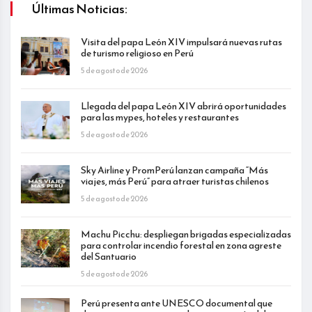
Últimas Noticias:
Visita del papa León XIV impulsará nuevas rutas
de turismo religioso en Perú
5 de agosto de 2026
Llegada del papa León XIV abrirá oportunidades
para las mypes, hoteles y restaurantes
5 de agosto de 2026
Sky Airline y PromPerú lanzan campaña “Más
viajes, más Perú” para atraer turistas chilenos
5 de agosto de 2026
Machu Picchu: despliegan brigadas especializadas
para controlar incendio forestal en zona agreste
del Santuario
5 de agosto de 2026
Perú presenta ante UNESCO documental que