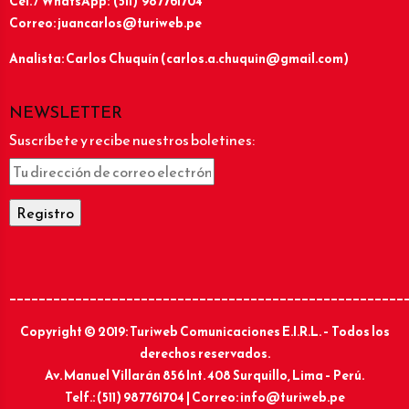
Cel. / WhatsApp: (511) 987761704
Correo: juancarlos@turiweb.pe
Analista: Carlos Chuquín (carlos.a.chuquin@gmail.com)
NEWSLETTER
Suscríbete y recibe nuestros boletines:
______________________________________________________
Copyright © 2019: Turiweb Comunicaciones E.I.R.L. – Todos los
derechos reservados.
Av. Manuel Villarán 856 Int. 408 Surquillo, Lima – Perú.
Telf.: (511) 987761704 | Correo: info@turiweb.pe