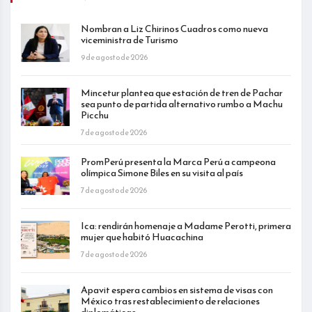
Nombran a Liz Chirinos Cuadros como nueva
viceministra de Turismo
9 de agosto de 2026
Mincetur plantea que estación de tren de Pachar
sea punto de partida alternativo rumbo a Machu
Picchu
7 de agosto de 2026
PromPerú presenta la Marca Perú a campeona
olímpica Simone Biles en su visita al país
7 de agosto de 2026
Ica: rendirán homenaje a Madame Perotti, primera
mujer que habitó Huacachina
7 de agosto de 2026
Apavit espera cambios en sistema de visas con
México tras restablecimiento de relaciones