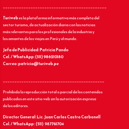
_____________________________________________
Turiweb
es la plataforma informativa más completa del
sector turismo, de actualización diaria con las noticias
más relevantes para los profesionales de la industria y
los amantes de los viajes en Perú y el mundo.
Jefa de Publicidad: Patricia Pando
Cel. / WhatsApp: (511) 986210180
Correo: patricia@turiweb.pe
____________________________________________
Prohibida la reproducción total o parcial de los contenidos
publicados en este sitio web sin la autorización expresa
de los editores.
Director General: Lic.
Juan Carlos Castro Carbonell
Cel. / WhatsApp: (511) 987761704