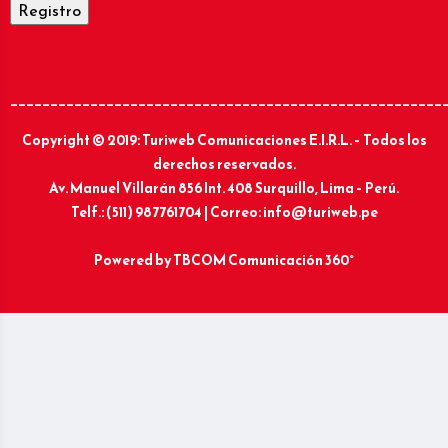
______________________________________________________
Copyright © 2019: Turiweb Comunicaciones E.I.R.L. – Todos los
derechos reservados.
Av. Manuel Villarán 856 Int. 408 Surquillo, Lima – Perú.
Telf.: (511) 987761704 | Correo: info@turiweb.pe
Powered by
TBCOM Comunicación 360°