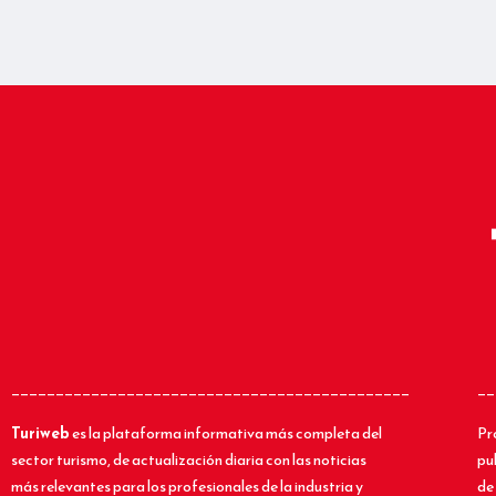
_____________________________________________
__
Turiweb
es la plataforma informativa más completa del
Pr
sector turismo, de actualización diaria con las noticias
pu
más relevantes para los profesionales de la industria y
de 