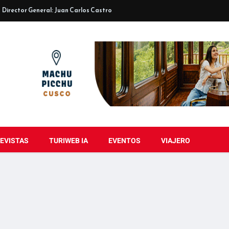
Director General: Juan Carlos Castro
EVISTAS
TURIWEB IA
EVENTOS
VIAJERO