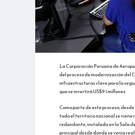
La Corporación Peruana de Aeropuer
del proceso de modernización del C
infraestructuras clave para la segu
que se invertirá US$9.1 millones.
Como parte de este proceso, desde e
todo el territorio nacional se viene
redundante, instalado en la Sala del
principal desde donde se venía rea