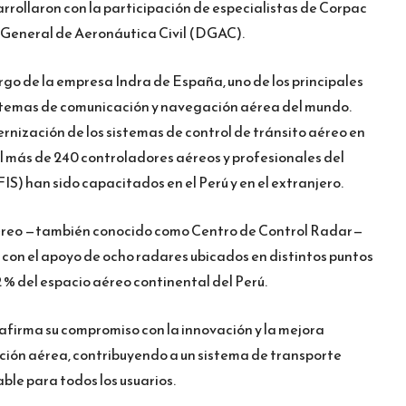
rrollaron con la participación de especialistas de Corpac
ón General de Aeronáutica Civil (DGAC).
rgo de la empresa Indra de España, uno de los principales
stemas de comunicación y navegación aérea del mundo.
rnización de los sistemas de control de tránsito aéreo en
ual más de 240 controladores aéreos y profesionales del
IS) han sido capacitados en el Perú y en el extranjero.
Aéreo —también conocido como Centro de Control Radar—
 con el apoyo de ocho radares ubicados en distintos puntos
2 % del espacio aéreo continental del Perú.
firma su compromiso con la innovación y la mejora
ación aérea, contribuyendo a un sistema de transporte
ble para todos los usuarios.