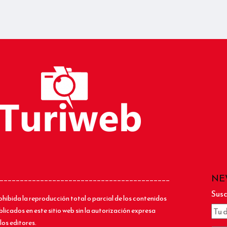
NE
__________________________________________
Susc
ohibida la reproducción total o parcial de los contenidos
blicados en este sitio web sin la autorización expresa
los editores.