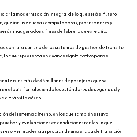
ciar la modernización integral de lo que será el futuro
o, que incluye nuevas computadoras, procesadores y
 serán inaugurados a fines de febrero de este año.
c contará con uno de los sistemas de gestión de tránsito
lo que representa un avance significativo para el
ente a los más de 45 millones de pasajeros que se
en el país, fortaleciendo los estándares de seguridad y
del tránsito aéreo.
ión del sistema alterno, en los que también estuvo
n pruebas y evaluaciones en condiciones reales, lo que
y resolver incidencias propias de una etapa de transición