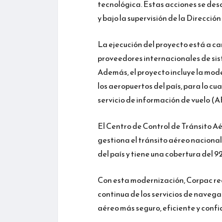
tecnológica. Estas acciones se desa
y bajo la supervisión de la Direcci
La ejecución del proyecto está a ca
proveedores internacionales de si
Además, el proyecto incluye la mode
los aeropuertos del país, para lo c
servicio de información de vuelo (AF
El Centro de Control de Tránsito 
gestiona el tránsito aéreo nacional
del país y tiene una cobertura del 9
Con esta modernización, Corpac rea
continua de los servicios de naveg
aéreo más seguro, eficiente y confia