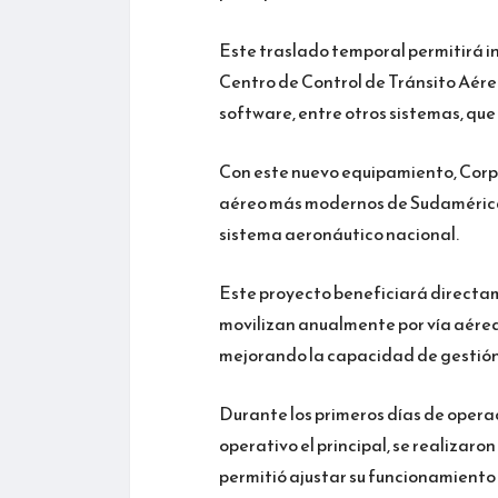
Este traslado temporal permitirá ini
Centro de Control de Tránsito Aére
software, entre otros sistemas, que
Con este nuevo equipamiento, Corpa
aéreo más modernos de Sudamérica, 
sistema aeronáutico nacional.
Este proyecto beneficiará directam
movilizan anualmente por vía aérea 
mejorando la capacidad de gestión 
Durante los primeros días de operac
operativo el principal, se realizaro
permitió ajustar su funcionamiento 