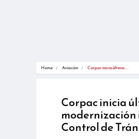
Home
Aviación
Corpac inicia última…
Corpac inicia ú
modernización i
Control de Trán