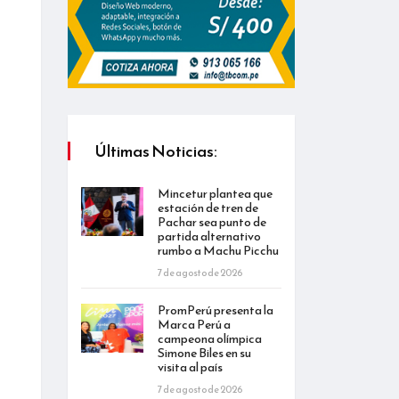
Últimas Noticias:
Mincetur plantea que
estación de tren de
Pachar sea punto de
partida alternativo
rumbo a Machu Picchu
7 de agosto de 2026
PromPerú presenta la
Marca Perú a
campeona olímpica
Simone Biles en su
visita al país
7 de agosto de 2026