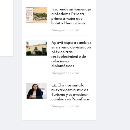
Ica: rendirán homenaje
a Madame Perotti,
primera mujer que
habitó Huacachina
7 de agosto de 2026
Apavit espera cambios
en sistema de visas con
México tras
restablecimiento de
relaciones
diplomáticas
7 de agosto de 2026
Liz Chirinos sería la
nueva viceministra de
Turismo y se avecinan
cambios en PromPerú
7 de agosto de 2026