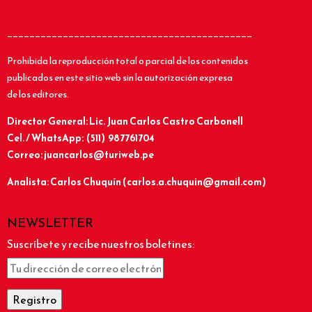
____________________________________________
Prohibida la reproducción total o parcial de los contenidos
publicados en este sitio web sin la autorización expresa
de los editores.
Director General: Lic.
Juan Carlos Castro Carbonell
Cel. / WhatsApp: (511) 987761704
Correo: juancarlos@turiweb.pe
Analista: Carlos Chuquín (carlos.a.chuquin@gmail.com)
NEWSLETTER
Suscríbete y recibe nuestros boletines: