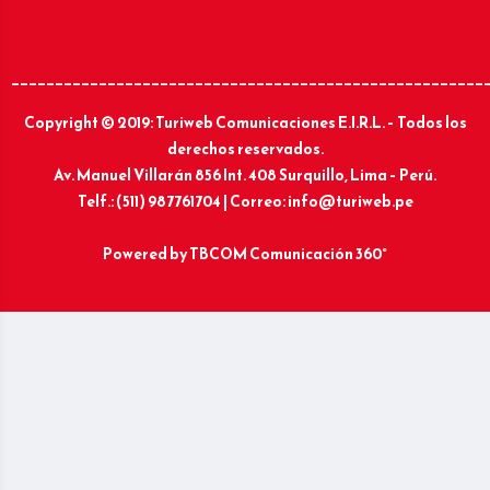
______________________________________________________
Copyright © 2019: Turiweb Comunicaciones E.I.R.L. – Todos los
derechos reservados.
Av. Manuel Villarán 856 Int. 408 Surquillo, Lima – Perú.
Telf.: (511) 987761704 | Correo: info@turiweb.pe
Powered by
TBCOM Comunicación 360°