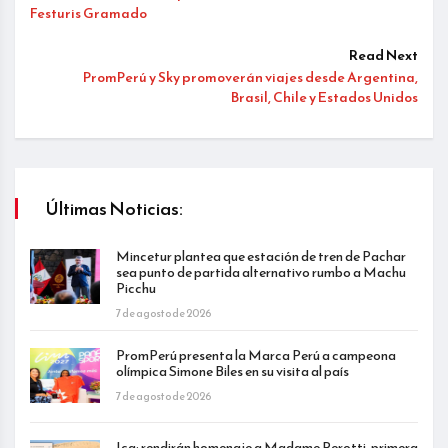
Festuris Gramado
Read Next
PromPerú y Sky promoverán viajes desde Argentina,
Brasil, Chile y Estados Unidos
Últimas Noticias:
Mincetur plantea que estación de tren de Pachar
sea punto de partida alternativo rumbo a Machu
Picchu
7 de agosto de 2026
PromPerú presenta la Marca Perú a campeona
olímpica Simone Biles en su visita al país
7 de agosto de 2026
Ica: rendirán homenaje a Madame Perotti, primera