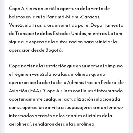
Copa Airlines anunció la apertura de la venta de
boletos en la ruta Panamá-Miami-Caracas,
Venezuela, tras la orden emitida por el Departamento
de Transporte de los Estados Unidos, mientras Latam
sigue a la espera de la autorización para reiniciar la
operación desde Bogotá.
Copa no tiene la restricción que en su momento impuso
el régimen venezolano a las aerolíneas que no
operaron por la alerta de la Administración Federal de
Aviación (FAA). “Copa Airlines continuará informando
oportunamente cualquier actualización relacionada
con su operación e invita a sus pasajeros a mantenerse
informados a través de los canales oficiales de la
aerolínea”, señalaron desde la aerolínea.