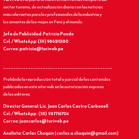
sector turismo, de actualización diaria con las noticias
más relevantes para los profesionales de la industria y
los amantes de los viajes en Perú y el mundo.
Jefa de Publicidad: Patricia Pando
Cel. / WhatsApp: (511) 986210180
Correo: patricia@turiweb.pe
____________________________________________
Prohibida la reproducción total o parcial de los contenidos
publicados en este sitio web sin la autorización expresa
de los editores.
Director General: Lic.
Juan Carlos Castro Carbonell
Cel. / WhatsApp: (511) 987761704
Correo: juancarlos@turiweb.pe
Analista: Carlos Chuquín (carlos.a.chuquin@gmail.com)