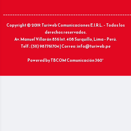
______________________________________________________
Copyright © 2019: Turiweb Comunicaciones E.I.R.L. – Todos los
derechos reservados.
Av. Manuel Villarán 856 Int. 408 Surquillo, Lima – Perú.
Telf.: (511) 987761704 | Correo: info@turiweb.pe
Powered by
TBCOM Comunicación 360°