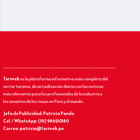
_____________________________________________
Turiweb
es la plataforma informativa más completa del
sector turismo, de actualización diaria con las noticias
más relevantes para los profesionales de la industria y
los amantes de los viajes en Perú y el mundo.
Jefa de Publicidad: Patricia Pando
Cel. / WhatsApp: (511) 986210180
Correo: patricia@turiweb.pe