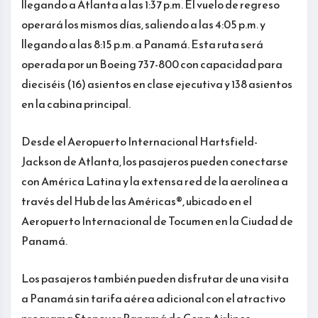
llegando a Atlanta a las 1:37 p.m. El vuelo de regreso
operará los mismos días, saliendo a las 4:05 p.m. y
llegando a las 8:15 p.m. a Panamá. Esta ruta será
operada por un Boeing 737-800 con capacidad para
dieciséis (16) asientos en clase ejecutiva y 138 asientos
en la cabina principal.
Desde el Aeropuerto Internacional Hartsfield-
Jackson de Atlanta, los pasajeros pueden conectarse
con América Latina y la extensa red de la aerolínea a
través del Hub de las Américas®, ubicado en el
Aeropuerto Internacional de Tocumen en la Ciudad de
Panamá.
Los pasajeros también pueden disfrutar de una visita
a Panamá sin tarifa aérea adicional con el atractivo