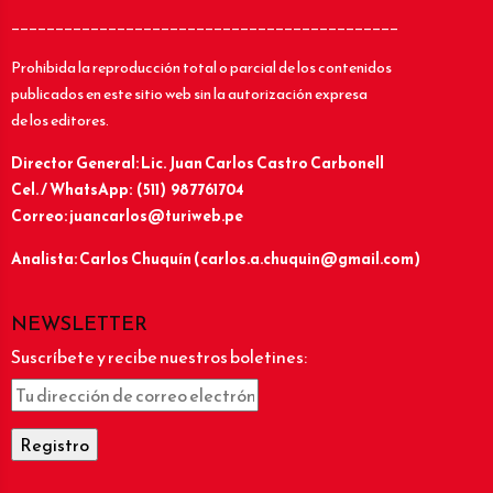
____________________________________________
Prohibida la reproducción total o parcial de los contenidos
publicados en este sitio web sin la autorización expresa
de los editores.
Director General: Lic.
Juan Carlos Castro Carbonell
Cel. / WhatsApp: (511) 987761704
Correo: juancarlos@turiweb.pe
Analista: Carlos Chuquín (carlos.a.chuquin@gmail.com)
NEWSLETTER
Suscríbete y recibe nuestros boletines: