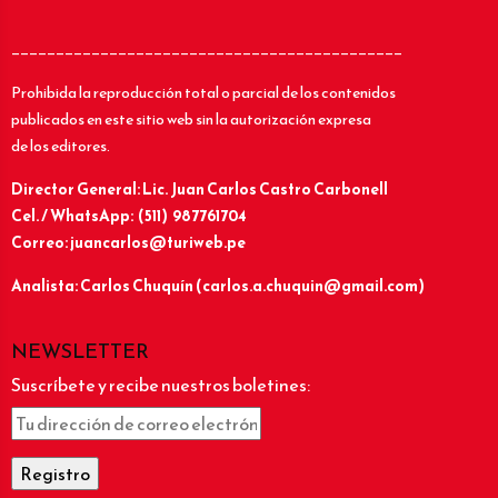
____________________________________________
Prohibida la reproducción total o parcial de los contenidos
publicados en este sitio web sin la autorización expresa
de los editores.
Director General: Lic.
Juan Carlos Castro Carbonell
Cel. / WhatsApp: (511) 987761704
Correo: juancarlos@turiweb.pe
Analista: Carlos Chuquín (carlos.a.chuquin@gmail.com)
NEWSLETTER
Suscríbete y recibe nuestros boletines: