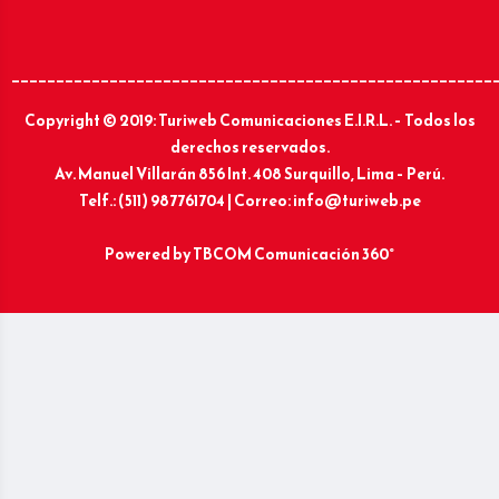
______________________________________________________
Copyright © 2019: Turiweb Comunicaciones E.I.R.L. – Todos los
derechos reservados.
Av. Manuel Villarán 856 Int. 408 Surquillo, Lima – Perú.
Telf.: (511) 987761704 | Correo: info@turiweb.pe
Powered by
TBCOM Comunicación 360°