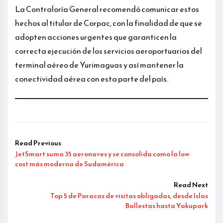
La Contraloría General recomendó comunicar estos
hechos al titular de Corpac, con la finalidad de que se
adopten acciones urgentes que garanticen la
correcta ejecución de los servicios aeroportuarios del
terminal aéreo de Yurimaguas y así mantener la
conectividad aérea con esta parte del país.
Read Previous
JetSmart suma 35 aeronaves y se consolida como la low
cost más moderna de Sudamérica
Read Next
Top 5 de Paracas de visitas obligadas, desde Islas
Ballestas hasta Yakupark