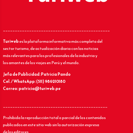
_____________________________________________
Turiweb
es la plataforma informativa más completa del
sector turismo, de actualización diaria con las noticias
más relevantes para los profesionales de la industria y
los amantes de los viajes en Perú y el mundo.
Jefa de Publicidad: Patricia Pando
Cel. / WhatsApp: (511) 986210180
Correo: patricia@turiweb.pe
____________________________________________
Prohibida la reproducción total o parcial de los contenidos
publicados en este sitio web sin la autorización expresa
de los editores.