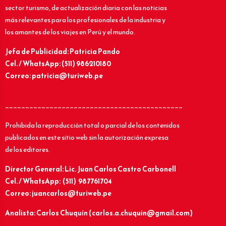
sector turismo, de actualización diaria con las noticias
más relevantes para los profesionales de la industria y
los amantes de los viajes en Perú y el mundo.
Jefa de Publicidad: Patricia Pando
Cel. / WhatsApp: (511) 986210180
Correo: patricia@turiweb.pe
____________________________________________
Prohibida la reproducción total o parcial de los contenidos
publicados en este sitio web sin la autorización expresa
de los editores.
Director General: Lic.
Juan Carlos Castro Carbonell
Cel. / WhatsApp: (511) 987761704
Correo: juancarlos@turiweb.pe
Analista: Carlos Chuquín (carlos.a.chuquin@gmail.com)