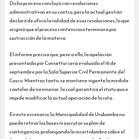
Dicho proceso concluyó con resoluciones
administrativas en su contra, pero la actual gestión
declaró de oficio la nulidad de esas resoluciones, lo que
originó que el proceso contencioso terminara por
sustracción de la materia.
El informe precisa que, pese a ello, la apelación
presentada por Consettur será evaluada el 16 de
septiembre por la Sala Superior Civil Permanente del
Cusco. Mientras tanto, se mantiene vigente la medida
cautelar de no innovar, la cual garantiza el statu quo e
impide modificar la actual operación de la ruta.
En este escenario, la Municipalidad de Urubamba no
puede retirar los buses ni ejecutar su plan de
contingencia, prolongando la incertidumbre sobre el