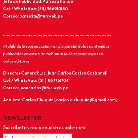
Jefa de Publicidad: Patricia Pando
Cel. / WhatsApp: (511) 986210180
Correo: patricia@turiweb.pe
____________________________________________
Prohibida la reproducción total o parcial de los contenidos
publicados en este sitio web sin la autorización expresa
de los editores.
Director General: Lic.
Juan Carlos Castro Carbonell
Cel. / WhatsApp: (511) 987761704
Correo: juancarlos@turiweb.pe
Analista: Carlos Chuquín (carlos.a.chuquin@gmail.com)
NEWSLETTER
Suscríbete y recibe nuestros boletines: