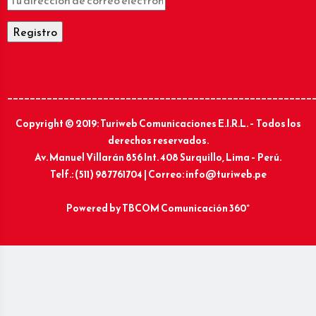
______________________________________________________
Copyright © 2019: Turiweb Comunicaciones E.I.R.L. – Todos los
derechos reservados.
Av. Manuel Villarán 856 Int. 408 Surquillo, Lima – Perú.
Telf.: (511) 987761704 | Correo: info@turiweb.pe
Powered by
TBCOM Comunicación 360°