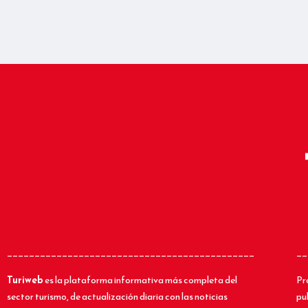
_____________________________________________
__
Turiweb
es la plataforma informativa más completa del
Pr
sector turismo, de actualización diaria con las noticias
pu