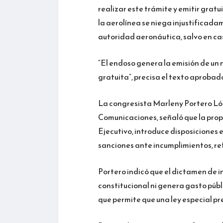
realizar este trámite y emitir grat
la aerolínea se niega injustificada
autoridad aeronáutica, salvo en ca
“El endoso genera la emisión de un 
gratuita”, precisa el texto aprobad
La congresista Marleny Portero Lóp
Comunicaciones, señaló que la prop
Ejecutivo, introduce disposiciones 
sanciones ante incumplimientos, ref
Portero indicó que el dictamen de i
constitucional ni genera gasto públ
que permite que una ley especial pr