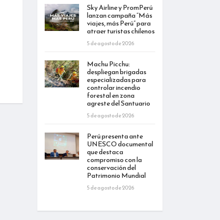
Sky Airline y PromPerú
lanzan campaña “Más
viajes, más Perú” para
atraer turistas chilenos
5 de agosto de 2026
Machu Picchu:
despliegan brigadas
especializadas para
controlar incendio
forestal en zona
agreste del Santuario
5 de agosto de 2026
Perú presenta ante
UNESCO documental
que destaca
compromiso con la
conservación del
Patrimonio Mundial
5 de agosto de 2026