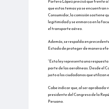
Portero López precisó que frente a
que estos temas ya se encuentran r
Consumidor, la comisión sostiene qu
legitimidad y se enmarca en la fac
el transporte aéreo.
Además, se respalda en precedentes
Estado de proteger de manera efec
“Esta ley representa una respuesta 
parte de las aerolíneas. Desde el 
justo a los ciudadanos que utilizan e
Cabe indicar que, al ser aprobada v
presidente del Congreso de la Repú
Peruano.