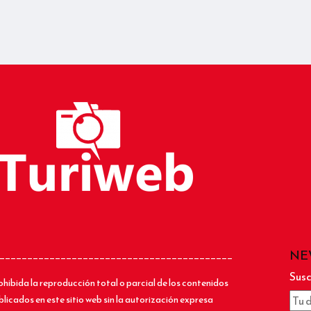
NE
__________________________________________
Susc
ohibida la reproducción total o parcial de los contenidos
blicados en este sitio web sin la autorización expresa