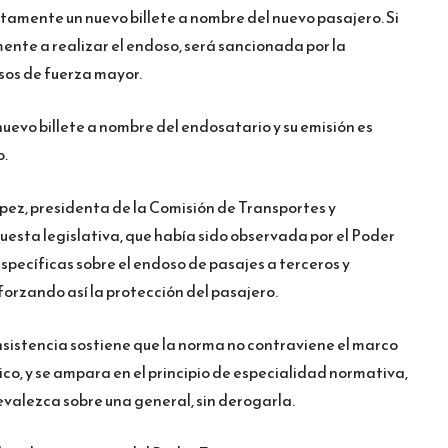
uitamente un nuevo billete a nombre del nuevo pasajero. Si
mente a realizar el endoso, será sancionada por la
sos de fuerza mayor.
nuevo billete a nombre del endosatario y su emisión es
o.
ez, presidenta de la Comisión de Transportes y
uesta legislativa, que había sido observada por el Poder
específicas sobre el endoso de pasajes a terceros y
orzando así la protección del pasajero.
nsistencia sostiene que la norma no contraviene el marco
ico, y se ampara en el principio de especialidad normativa,
evalezca sobre una general, sin derogarla.