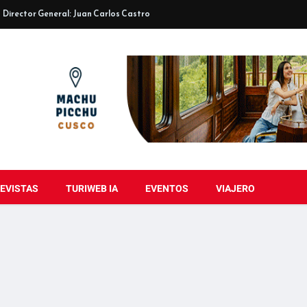
Director General: Juan Carlos Castro
EVISTAS
TURIWEB IA
EVENTOS
VIAJERO