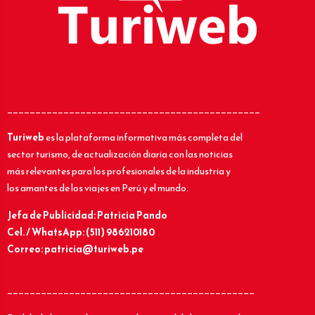
_____________________________________________
Turiweb
es la plataforma informativa más completa del
sector turismo, de actualización diaria con las noticias
más relevantes para los profesionales de la industria y
los amantes de los viajes en Perú y el mundo.
Jefa de Publicidad: Patricia Pando
Cel. / WhatsApp: (511) 986210180
Correo: patricia@turiweb.pe
____________________________________________