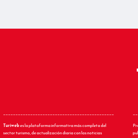
_____________________________________________
__
Turiweb
es la plataforma informativa más completa del
Pr
sector turismo, de actualización diaria con las noticias
pu