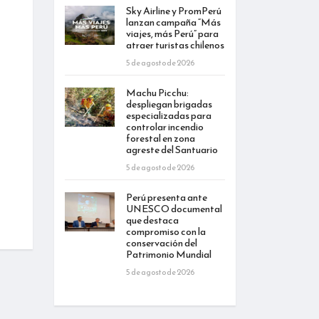
Sky Airline y PromPerú
lanzan campaña “Más
viajes, más Perú” para
atraer turistas chilenos
5 de agosto de 2026
Machu Picchu:
despliegan brigadas
especializadas para
controlar incendio
forestal en zona
agreste del Santuario
5 de agosto de 2026
Perú presenta ante
UNESCO documental
que destaca
compromiso con la
conservación del
Patrimonio Mundial
5 de agosto de 2026