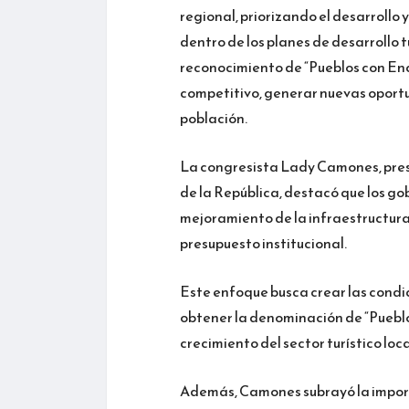
regional, priorizando el desarrollo 
dentro de los planes de desarrollo t
reconocimiento de “Pueblos con Enca
competitivo, generar nuevas oportu
población.
La congresista Lady Camones, pres
de la República, destacó que los gob
mejoramiento de la infraestructura t
presupuesto institucional.
Este enfoque busca crear las cond
obtener la denominación de “Pueblo
crecimiento del sector turístico loca
Además, Camones subrayó la import