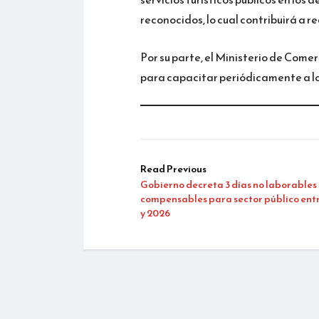
reconocidos, lo cual contribuirá a red
Por su parte, el Ministerio de Come
para capacitar periódicamente a los
Read Previous
Gobierno decreta 3 días no laborables
compensables para sector público ent
y 2026