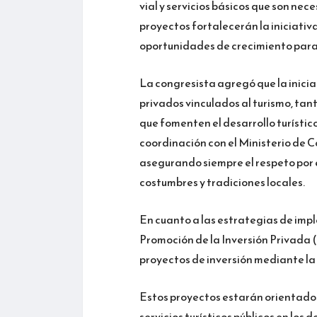
vial y servicios básicos que son nece
proyectos fortalecerán la iniciativ
oportunidades de crecimiento para
La congresista agregó que la iniciat
privados vinculados al turismo, ta
que fomenten el desarrollo turístic
coordinación con el Ministerio de C
asegurando siempre el respeto por el
costumbres y tradiciones locales.
En cuanto a las estrategias de im
Promoción de la Inversión Privada (
proyectos de inversión mediante l
Estos proyectos estarán orientados 
servicios turísticos públicos en l