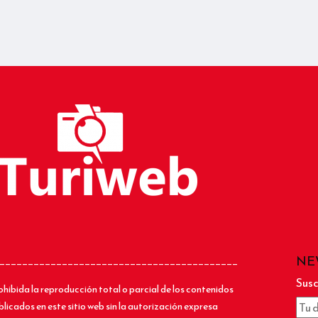
NE
__________________________________________
Susc
ohibida la reproducción total o parcial de los contenidos
blicados en este sitio web sin la autorización expresa