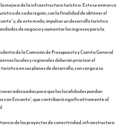
y la mejora de la infraestructura turística. Esto se enmarca
urístico de cada región, con la finalidad de obtener el
nto” y, de este modo, impulsar un desarrollo turístico
nidades de negocio y aumentar los ingresos para la
identa de la Comisión de Presupuesto y Cuenta General
iernos locales y regionales deberán priorizar el
urística en sus planes de desarrollo, con cargo a su
iciones adecuadas para que las localidades puedan
s con Encanto”, que contribuirá significativamente al
l.
ancia de los proyectos de conectividad, infraestructura