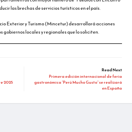
ucir las brechas de servicios turísticos en el país.
rcio Exterior y Turismo (Mincetur) desarrollará acciones
 gobiernos locales y regionales que lo soliciten.
Read Next
Primera edición internacional de feria
re 2025
gastronómica “Perú Mucho Gusto” se realizará
en España