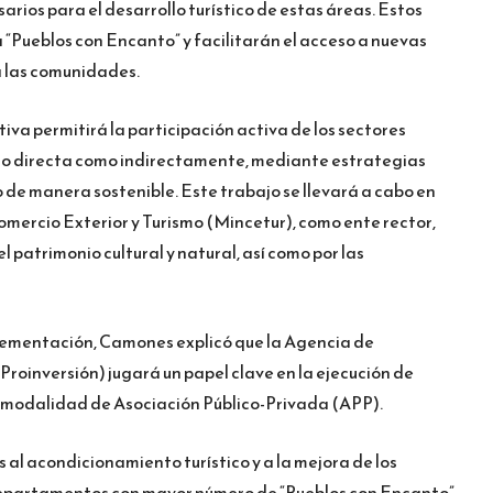
sarios para el desarrollo turístico de estas áreas. Estos
a “Pueblos con Encanto” y facilitarán el acceso a nuevas
 las comunidades.
iva permitirá la participación activa de los sectores
nto directa como indirectamente, mediante estrategias
o de manera sostenible. Este trabajo se llevará a cabo en
omercio Exterior y Turismo (Mincetur), como ente rector,
 patrimonio cultural y natural, así como por las
plementación, Camones explicó que la Agencia de
Proinversión) jugará un papel clave en la ejecución de
a modalidad de Asociación Público-Privada (APP).
al acondicionamiento turístico y a la mejora de los
os departamentos con mayor número de “Pueblos con Encanto”