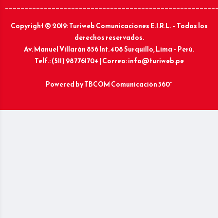
______________________________________________________
Copyright © 2019: Turiweb Comunicaciones E.I.R.L. – Todos los
derechos reservados.
Av. Manuel Villarán 856 Int. 408 Surquillo, Lima – Perú.
Telf.: (511) 987761704 | Correo: info@turiweb.pe
Powered by
TBCOM Comunicación 360°