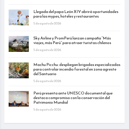
Llegada del papa León XIV abrirá oportunidades
para las mypes, hoteles y restaurantes
5 de agosto de 2026
Sky Airline y PromPerú lanzan campaña “Más
viajes, más Perú” para atraer turistas chilenos
5 de agosto de 2026
Machu Picchu: despliegan brigadas especializadas
para controlar incendio forestal en zona agreste
del Santuario
5 de agosto de 2026
Perú presenta ante UNESCO documental que
destaca compromiso con la conservación del
Patrimonio Mundial
5 de agosto de 2026