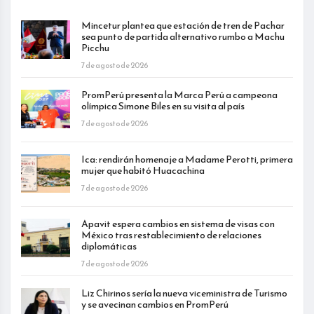
Mincetur plantea que estación de tren de Pachar
sea punto de partida alternativo rumbo a Machu
Picchu
7 de agosto de 2026
PromPerú presenta la Marca Perú a campeona
olímpica Simone Biles en su visita al país
7 de agosto de 2026
Ica: rendirán homenaje a Madame Perotti, primera
mujer que habitó Huacachina
7 de agosto de 2026
Apavit espera cambios en sistema de visas con
México tras restablecimiento de relaciones
diplomáticas
7 de agosto de 2026
Liz Chirinos sería la nueva viceministra de Turismo
y se avecinan cambios en PromPerú