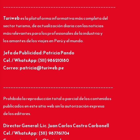
_____________________________________________
Turiweb
es la plataforma informativa más completa del
sector turismo, de actualización diaria con las noticias
más relevantes para los profesionales de la industria y
los amantes de los viajes en Perú y el mundo.
Jefa de Publicidad: Patricia Pando
Cel. / WhatsApp: (511) 986210180
Correo: patricia@turiweb.pe
____________________________________________
Prohibida la reproducción total o parcial de los contenidos
publicados en este sitio web sin la autorización expresa
de los editores.
Director General: Lic.
Juan Carlos Castro Carbonell
Cel. / WhatsApp: (511) 987761704