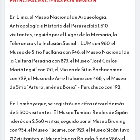
PRINCIPALES CIFRAS POR REGIÓN
En Lima, el Museo Nacional de Arqueología,
Antropología e Historia del Perú recibió 1,610
visitantes, seguido por el Lugar de la Memoria, la
Tolerancia y la Inclusión Social – LUM con 960, el
Museo de Sitio Pucllana con 946, el Museo Nacional de
la Cultura Peruana con 873, el Museo “José Carlos
Mariátegui” con 731, el Museo de Sitio Pachacamac
con 729, el Museo de Arte Italiano con 468, y el Museo
de Sitio “Arturo Jiménez Borja” – Puruchuco con 192.
En Lambayeque, se registró una cifra récord de más
de 5,300 visitantes. El Museo Tumbas Reales de Sipán
lideró con 2,360 visitas, seguido por el Museo Brüning
con 954, el Museo Túcume, con 923, el Museo Sicán tuvo
717 visitantes, el Museo Huaca Rajada-Sipán 286 y el