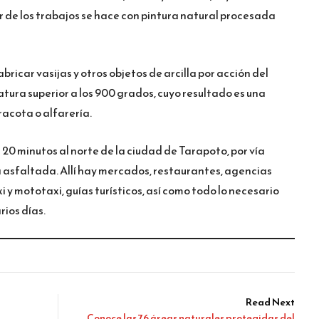
 de los trabajos se hace con pintura natural procesada
bricar vasijas y otros objetos de arcilla por acción del
atura superior a los 900 grados, cuyo resultado es una
racota o alfarería.
0 minutos al norte de la ciudad de Tarapoto, por vía
a asfaltada. Allí hay mercados, restaurantes, agencias
 y mototaxi, guías turísticos, así como todo lo necesario
rios días.
Read Next
Conoce las 76 áreas naturales protegidas del