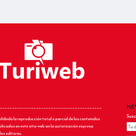
NE
__________________________________________
Susc
ohibida la reproducción total o parcial de los contenidos
blicados en este sitio web sin la autorización expresa
los editores.