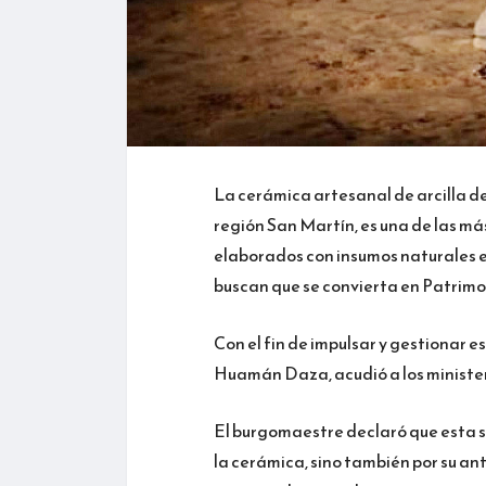
La cerámica artesanal de arcilla de
región San Martín, es una de las má
elaborados con insumos naturales ex
buscan que se convierta en Patrimon
Con el fin de impulsar y gestionar 
Huamán Daza, acudió a los ministeri
El burgomaestre declaró que esta sol
la cerámica, sino también por su an