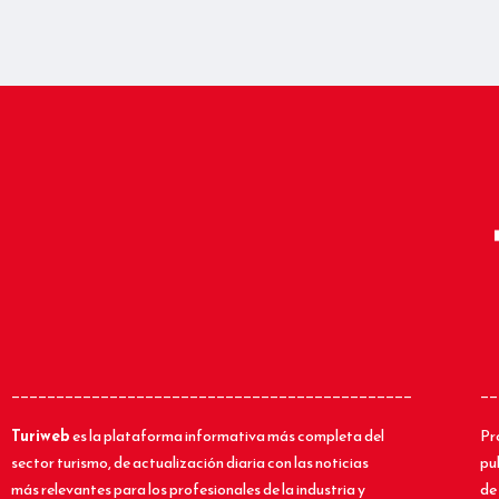
_____________________________________________
__
Turiweb
es la plataforma informativa más completa del
Pr
sector turismo, de actualización diaria con las noticias
pu
más relevantes para los profesionales de la industria y
de 