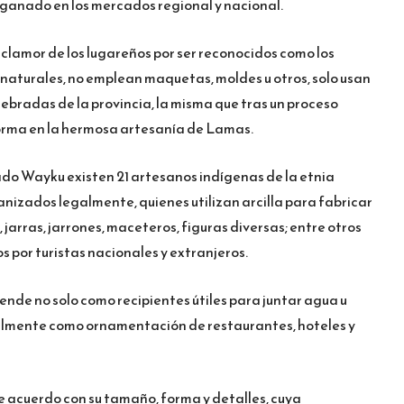
 ganado en los mercados regional y nacional.
l clamor de los lugareños por ser reconocidos como los
 naturales, no emplean maquetas, moldes u otros, solo usan
uebradas de la provincia, la misma que tras un proceso
forma en la hermosa artesanía de Lamas.
ado Wayku existen 21 artesanos indígenas de la etnia
anizados legalmente, quienes utilizan arcilla para fabricar
s, jarras, jarrones, maceteros, figuras diversas; entre otros
 por turistas nacionales y extranjeros.
ende no solo como recipientes útiles para juntar agua u
onalmente como ornamentación de restaurantes, hoteles y
e acuerdo con su tamaño, forma y detalles, cuya