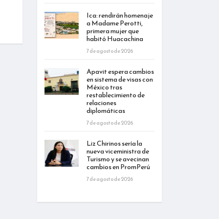
Ica: rendirán homenaje
a Madame Perotti,
primera mujer que
habitó Huacachina
7 de agosto de 2026
Apavit espera cambios
en sistema de visas con
México tras
restablecimiento de
relaciones
diplomáticas
7 de agosto de 2026
Liz Chirinos sería la
nueva viceministra de
Turismo y se avecinan
cambios en PromPerú
7 de agosto de 2026