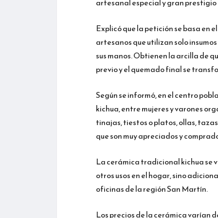
artesanal especial y gran prestigio
Explicó que la petición se basa en e
artesanos que utilizan solo insumos
sus manos. Obtienen la arcilla de q
previo y el quemado final se trans
Según se informó, en el centro pobl
kichua, entre mujeres y varones org
tinajas, tiestos o platos, ollas, taza
que son muy apreciados y comprados
La cerámica tradicional kichua se v
otros usos en el hogar, sino adici
oficinas de la región San Martín.
Los precios de la cerámica varían d