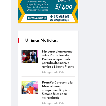
Últimas Noticias:
Mincetur plantea que
estación de tren de
Pachar sea punto de
partida alternativo
rumbo a Machu Picchu
7 de agosto de 2026
PromPerú presenta la
Marca Perú a
campeona olímpica
Simone Biles en su
visita al país
7 de agosto de 2026