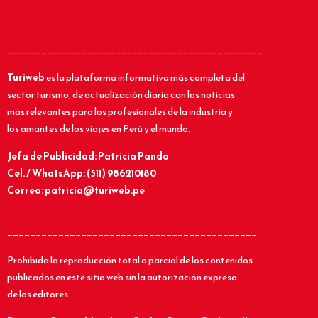
_____________________________________________
Turiweb
es la plataforma informativa más completa del
sector turismo, de actualización diaria con las noticias
más relevantes para los profesionales de la industria y
los amantes de los viajes en Perú y el mundo.
Jefa de Publicidad: Patricia Pando
Cel. / WhatsApp: (511) 986210180
Correo: patricia@turiweb.pe
____________________________________________
Prohibida la reproducción total o parcial de los contenidos
publicados en este sitio web sin la autorización expresa
de los editores.