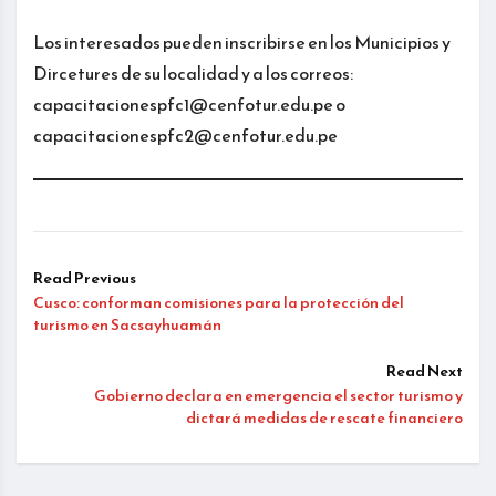
Los interesados pueden inscribirse en los Municipios y
Dircetures de su localidad y a los correos:
capacitacionespfc1@cenfotur.edu.pe o
capacitacionespfc2@cenfotur.edu.pe
Read Previous
Cusco: conforman comisiones para la protección del
turismo en Sacsayhuamán
Read Next
Gobierno declara en emergencia el sector turismo y
dictará medidas de rescate financiero