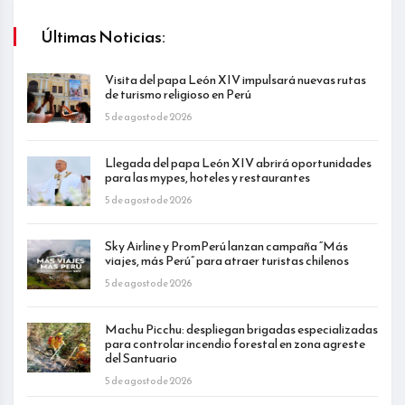
Últimas Noticias:
Visita del papa León XIV impulsará nuevas rutas
de turismo religioso en Perú
5 de agosto de 2026
Llegada del papa León XIV abrirá oportunidades
para las mypes, hoteles y restaurantes
5 de agosto de 2026
Sky Airline y PromPerú lanzan campaña “Más
viajes, más Perú” para atraer turistas chilenos
5 de agosto de 2026
Machu Picchu: despliegan brigadas especializadas
para controlar incendio forestal en zona agreste
del Santuario
5 de agosto de 2026