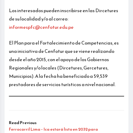
Los interesados pueden inscribirse en las Dircetures
de su localidad y/o al correo:
informespfc@cenfotur.edu.pe
El Plan para el Fortalecimiento de Competencias, es
una iniciativa de Cenfotur que se viene realizando
desde el año 2015, con el apoyo de los Gobiernos
Regionales y/o locales (Dircetures, Gercetures,
Municipios). A la fecha ha beneficiado a 59,539
prestadores de servicios turísticos a nivel nacional.
Read Previous
Ferrocarril Lima – Ica estará listo en 2032 para