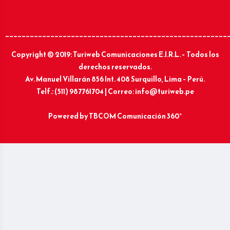
______________________________________________________
Copyright © 2019: Turiweb Comunicaciones E.I.R.L. – Todos los
derechos reservados.
Av. Manuel Villarán 856 Int. 408 Surquillo, Lima – Perú.
Telf.: (511) 987761704 | Correo: info@turiweb.pe
Powered by
TBCOM Comunicación 360°