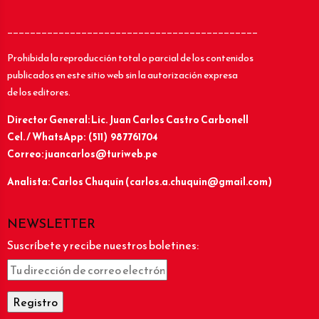
____________________________________________
Prohibida la reproducción total o parcial de los contenidos
publicados en este sitio web sin la autorización expresa
de los editores.
Director General: Lic.
Juan Carlos Castro Carbonell
Cel. / WhatsApp: (511) 987761704
Correo: juancarlos@turiweb.pe
Analista: Carlos Chuquín (carlos.a.chuquin@gmail.com)
NEWSLETTER
Suscríbete y recibe nuestros boletines: