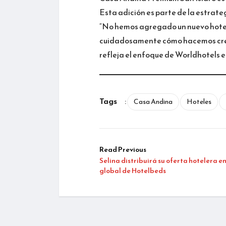
Esta adición es parte de la estrate
“No hemos agregado un nuevo hotel
cuidadosamente cómo hacemos crec
refleja el enfoque de Worldhotels e
Tags
:
Casa Andina
Hoteles
Read Previous
Selina distribuirá su oferta hotelera en
global de Hotelbeds