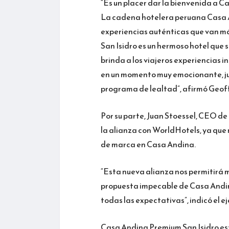
“Es un placer dar la bienvenida a 
La cadena hotelera peruana Casa A
experiencias auténticas que van má
San Isidro es un hermoso hotel que 
brinda a los viajeros experiencias i
en un momento muy emocionante, ju
programa de lealtad”, afirmó Geo
Por su parte, Juan Stoessel, CEO de
la alianza con WorldHotels, ya que r
de marca en Casa Andina.
“Esta nueva alianza nos permitirá 
propuesta impecable de Casa Andina
todas las expectativas”, indicó el ej
Casa Andina Premium San Isidro est