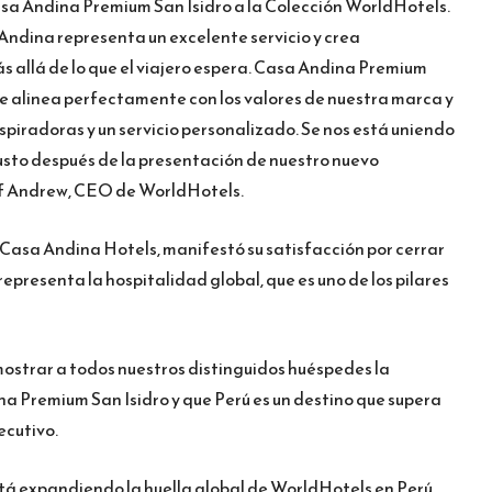
Casa Andina Premium San Isidro a la Colección WorldHotels.
ndina representa un excelente servicio y crea
s allá de lo que el viajero espera. Casa Andina Premium
se alinea perfectamente con los valores de nuestra marca y
nspiradoras y un servicio personalizado. Se nos está uniendo
sto después de la presentación de nuestro nuevo
ff Andrew, CEO de WorldHotels.
 Casa Andina Hotels, manifestó su satisfacción por cerrar
epresenta la hospitalidad global, que es uno de los pilares
mostrar a todos nuestros distinguidos huéspedes la
 Premium San Isidro y que Perú es un destino que supera
ecutivo.
á expandiendo la huella global de WorldHotels en Perú.