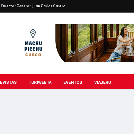
Director General: Juan Carlos Castro
EVISTAS
TURIWEB IA
EVENTOS
VIAJERO