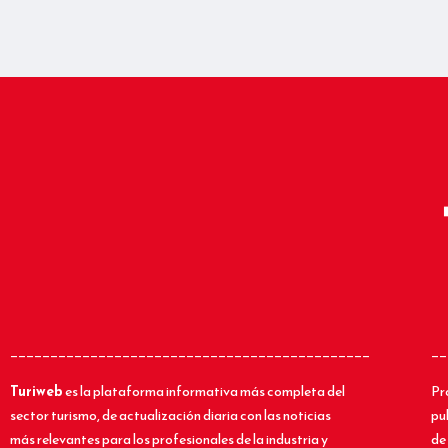
_____________________________________________
__
Turiweb
es la plataforma informativa más completa del
Pr
sector turismo, de actualización diaria con las noticias
pu
más relevantes para los profesionales de la industria y
de 