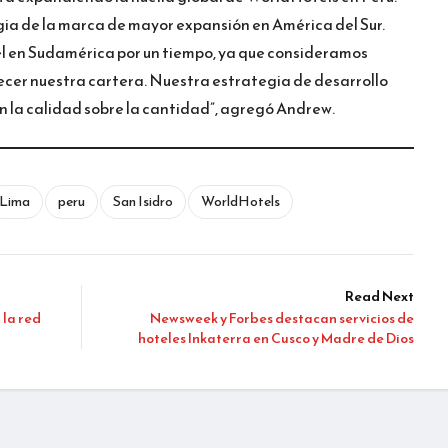
gia de la marca de mayor expansión en América del Sur.
 en Sudamérica por un tiempo, ya que consideramos
er nuestra cartera. Nuestra estrategia de desarrollo
n la calidad sobre la cantidad”, agregó Andrew.
Lima
peru
San Isidro
WorldHotels
Read Next
 la red
Newsweek y Forbes destacan servicios de
hoteles Inkaterra en Cusco y Madre de Dios