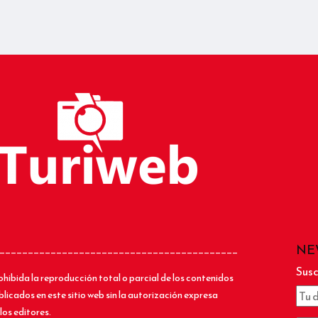
NE
__________________________________________
Susc
ohibida la reproducción total o parcial de los contenidos
blicados en este sitio web sin la autorización expresa
los editores.