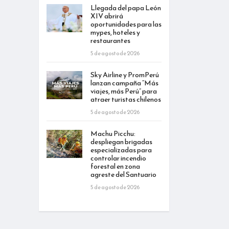
Llegada del papa León
XIV abrirá
oportunidades para las
mypes, hoteles y
restaurantes
5 de agosto de 2026
Sky Airline y PromPerú
lanzan campaña “Más
viajes, más Perú” para
atraer turistas chilenos
5 de agosto de 2026
Machu Picchu:
despliegan brigadas
especializadas para
controlar incendio
forestal en zona
agreste del Santuario
5 de agosto de 2026