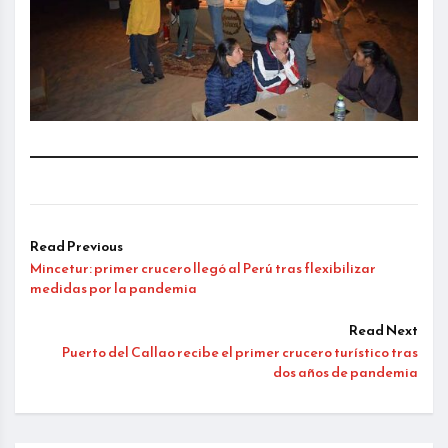
Read Previous
Mincetur: primer crucero llegó al Perú tras flexibilizar
medidas por la pandemia
Read Next
Puerto del Callao recibe el primer crucero turístico tras
dos años de pandemia