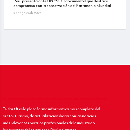
Perú presenta ante UNESCO documental que destaca
compromiso con la conservación del Patrimonio Mundial
5 de agosto de 2026
_____________________________________________
Turiweb
es la plataforma informativa más completa del
sector turismo, de actualización diaria con las noticias
más relevantes para los profesionales de la industria y
los amantes de los viajes en Perú y el mundo.