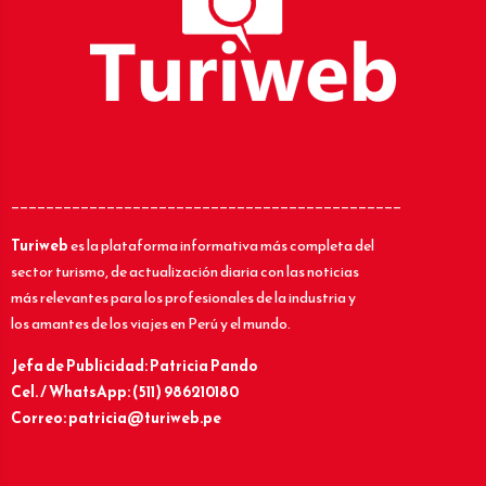
_____________________________________________
Turiweb
es la plataforma informativa más completa del
sector turismo, de actualización diaria con las noticias
más relevantes para los profesionales de la industria y
los amantes de los viajes en Perú y el mundo.
Jefa de Publicidad: Patricia Pando
Cel. / WhatsApp: (511) 986210180
Correo: patricia@turiweb.pe
____________________________________________