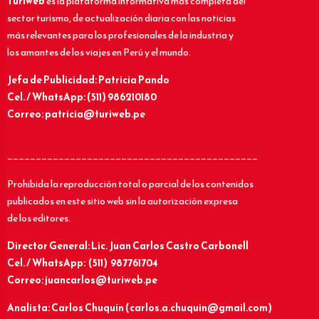
Turiweb
es la plataforma informativa más completa del
sector turismo, de actualización diaria con las noticias
más relevantes para los profesionales de la industria y
los amantes de los viajes en Perú y el mundo.
Jefa de Publicidad: Patricia Pando
Cel. / WhatsApp: (511) 986210180
Correo: patricia@turiweb.pe
____________________________________________
Prohibida la reproducción total o parcial de los contenidos
publicados en este sitio web sin la autorización expresa
de los editores.
Director General: Lic.
Juan Carlos Castro Carbonell
Cel. / WhatsApp: (511) 987761704
Correo: juancarlos@turiweb.pe
Analista: Carlos Chuquín (carlos.a.chuquin@gmail.com)