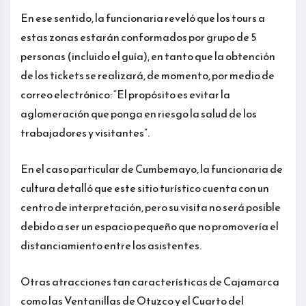
En ese sentido, la funcionaria reveló que los tours a
estas zonas estarán conformados por grupo de 5
personas (incluido el guía), en tanto que la obtención
de los tickets se realizará, de momento, por medio de
correo electrónico: “El propósito es evitar la
aglomeración que ponga en riesgo la salud de los
trabajadores y visitantes”.
En el caso particular de Cumbemayo, la funcionaria de
cultura detalló que este sitio turístico cuenta con un
centro de interpretación, pero su visita no será posible
debido a ser un espacio pequeño que no promovería el
distanciamiento entre los asistentes.
Otras atracciones tan características de Cajamarca
como las Ventanillas de Otuzco y el Cuarto del