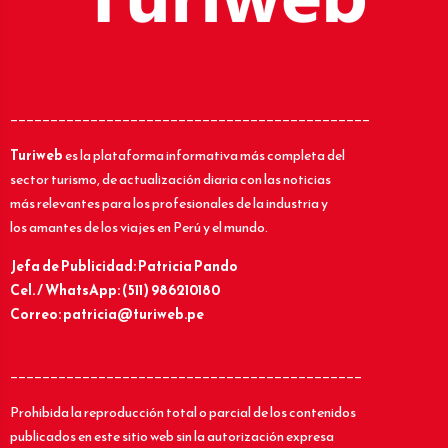
_____________________________________________
Turiweb
es la plataforma informativa más completa del
sector turismo, de actualización diaria con las noticias
más relevantes para los profesionales de la industria y
los amantes de los viajes en Perú y el mundo.
Jefa de Publicidad: Patricia Pando
Cel. / WhatsApp: (511) 986210180
Correo: patricia@turiweb.pe
____________________________________________
Prohibida la reproducción total o parcial de los contenidos
publicados en este sitio web sin la autorización expresa