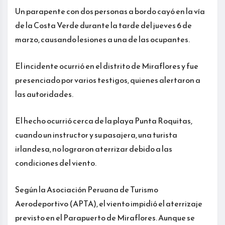
Un parapente con dos personas a bordo cayó en la vía
de la Costa Verde durante la tarde del jueves 6 de
marzo, causando lesiones a una de las ocupantes.
El incidente ocurrió en el distrito de Miraflores y fue
presenciado por varios testigos, quienes alertaron a
las autoridades.
El hecho ocurrió cerca de la playa Punta Roquitas,
cuando un instructor y su pasajera, una turista
irlandesa, no lograron aterrizar debido a las
condiciones del viento.
Según la Asociación Peruana de Turismo
Aerodeportivo (APTA), el viento impidió el aterrizaje
previsto en el Parapuerto de Miraflores. Aunque se