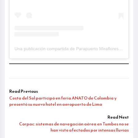
Una publicación compartida de Parapuerto Miraflores – APTA (@apta.pe)
Read Previous
Costa del Sol participó en feria ANATO de Colombia y
presentó su nuevo hotel en aeropuerto de Lima
Read Next
Corpac: sistemas de navegación aérea en Tumbes no se
han visto afectados por intensas lluvias