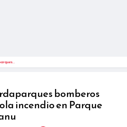
parques…
ardaparques bomberos
rola incendio en Parque
Manu