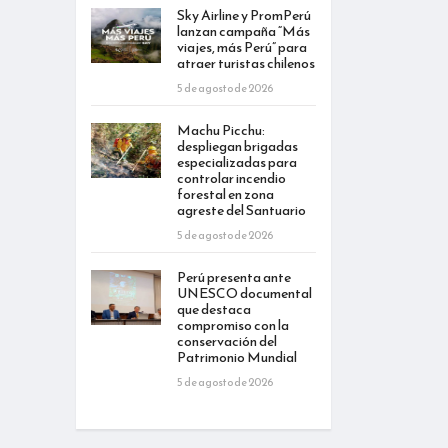
Sky Airline y PromPerú
lanzan campaña “Más
viajes, más Perú” para
atraer turistas chilenos
5 de agosto de 2026
Machu Picchu:
despliegan brigadas
especializadas para
controlar incendio
forestal en zona
agreste del Santuario
5 de agosto de 2026
Perú presenta ante
UNESCO documental
que destaca
compromiso con la
conservación del
Patrimonio Mundial
5 de agosto de 2026