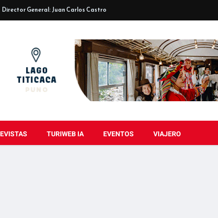
Director General: Juan Carlos Castro
EVISTAS
TURIWEB IA
EVENTOS
VIAJERO