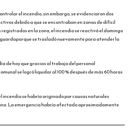
ontrolar el incendio, sin embargo, se evidenciaron dos
ctivos debido a que se encontraban en zonas de difícil
 registrados en la zona, el incendio se reactivó el domingo
al guardaparque se trasladó nuevamente para atender la
ía de hoy que gracias al trabajo del personal
comunal se logró liquidar al 100 % después de más 60 horas
l incendio se habría originado por causas naturales
a zona. La emergencia habría afectado aproximadamente