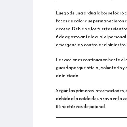
Luego de una ardua labor se logró c
focos de calor que permanecieron a
acceso. Debido a los fuertes vientos
6 de agosto ante lo cual el person
emergencia y controlar el siniestro.
Las acciones continuaron hasta el d
guardaparque oficial, voluntario y 
de iniciado.
Según las primeras informaciones, e
debido a la caída de un rayo en l
85 hectáreas de pajonal.