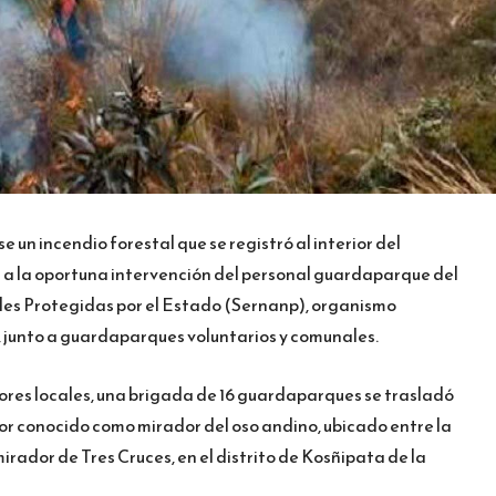
e un incendio forestal que se registró al interior del
 a la oportuna intervención del personal guardaparque del
les Protegidas por el Estado (Sernanp), organismo
, junto a guardaparques voluntarios y comunales.
ores locales, una brigada de 16 guardaparques se trasladó
or conocido como mirador del oso andino, ubicado entre la
mirador de Tres Cruces, en el distrito de Kosñipata de la