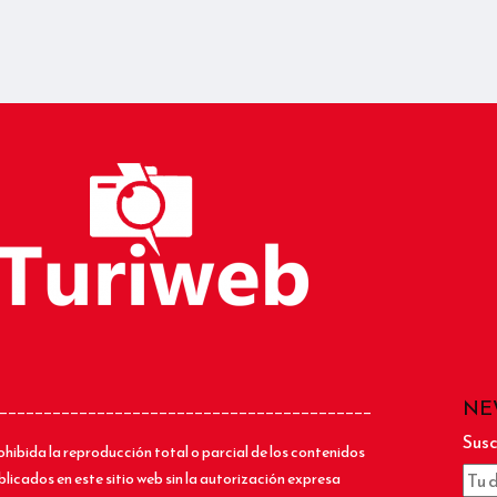
NE
__________________________________________
Susc
ohibida la reproducción total o parcial de los contenidos
blicados en este sitio web sin la autorización expresa