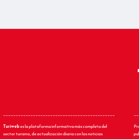
_____________________________________________
__
Turiweb
es la plataforma informativa más completa del
Pr
sector turismo, de actualización diaria con las noticias
pu