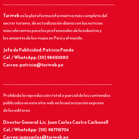
_____________________________________________
Turiweb
es la plataforma informativa más completa del
sector turismo, de actualización diaria con las noticias
más relevantes para los profesionales de la industria y
los amantes de los viajes en Perú y el mundo.
Jefa de Publicidad: Patricia Pando
Cel. / WhatsApp: (511) 986210180
Correo: patricia@turiweb.pe
____________________________________________
Prohibida la reproducción total o parcial de los contenidos
publicados en este sitio web sin la autorización expresa
de los editores.
Director General: Lic.
Juan Carlos Castro Carbonell
Cel. / WhatsApp: (511) 987761704
Correo: juancarlos@turiweb.pe